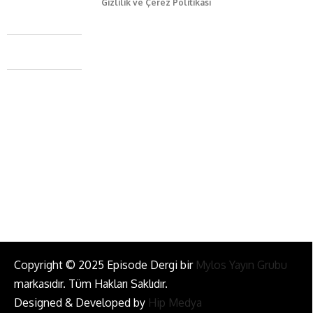
Gizlilik ve Çerez Politikası
Caferağa Mah. Dr. Şakir Paşa Sok. No3/A Kadıköy İstanbul
+90 543 345 46 00
info@episodemag.com
Bizi Takip Et!
Copyright © 2025 Episode Dergi bir
Mylos Yayın Grubu
markasıdır. Tüm Hakları Saklıdır.
Designed & Developed by
Hip Medya