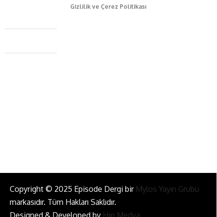
Gizlilik ve Çerez Politikası
Caferağa Mah. Dr. Şakir Paşa Sok. No3/A Kadıköy İstanbul
+90 543 345 46 00
info@episodemag.com
Bizi Takip Et!
Copyright © 2025 Episode Dergi bir
Mylos Yayın Grubu
markasıdır. Tüm Hakları Saklıdır.
Designed & Developed by
Hip Medya