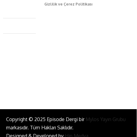
Gizlilik ve Çerez Politikası
Caferağa Mah. Dr. Şakir Paşa Sok. No3/A Kadıköy İstanbul
+90 543 345 46 00
info@episodemag.com
Bizi Takip Et!
Copyright © 2025 Episode Dergi bir
Mylos Yayın Grubu
markasıdır. Tüm Hakları Saklıdır.
Designed & Developed by
Hip Medya