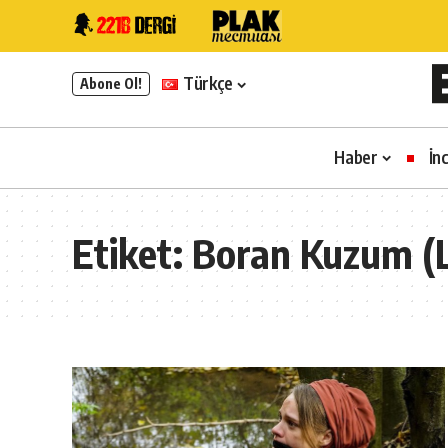
Türkçe
Abone Ol!
Haber
İn
Etiket:
Boran Kuzum (