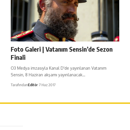
Foto Galeri | Vatanım Sensin’de Sezon
Finali
O3 Medya imzasıyla Kanal D'de yayınlanan Vatanım
Sensin, 8 Haziran akşamı yayınlanacak…
Tarafından
Editör
7 Haz 2017
erağa Mah. Dr. Şakir Paşa Sok. No3/A Kadıköy İstanbul