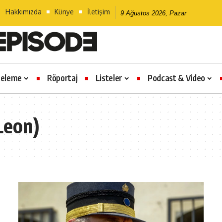
Hakkımızda
Künye
İletişim
9 Ağustos 2026, Pazar
celeme
Röportaj
Listeler
Podcast & Video
Leon)