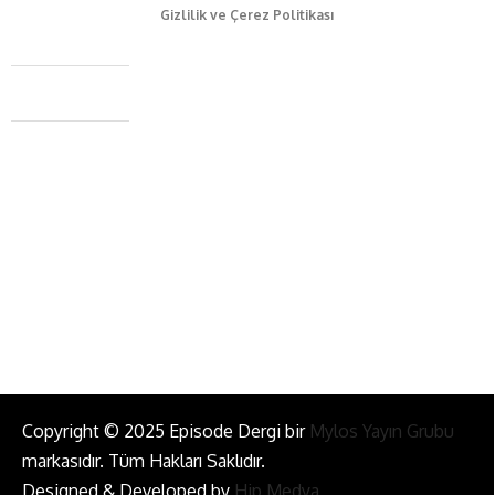
Gizlilik ve Çerez Politikası
Caferağa Mah. Dr. Şakir Paşa Sok. No3/A Kadıköy İstanbul
+90 543 345 46 00
info@episodemag.com
Bizi Takip Et!
Copyright © 2025 Episode Dergi bir
Mylos Yayın Grubu
markasıdır. Tüm Hakları Saklıdır.
Designed & Developed by
Hip Medya