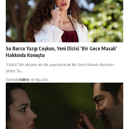
Su Burcu Yazgı Coşkun, Yeni Dizisi ‘Bir Gece Masalı’
Hakkında Konuştu
3 Eylül Salı akşamı atv'de yayınlanacak Bir Gece Masalı dizisinin
yıldızı Su…
Tarafından
Editör
30 Ağu 2024