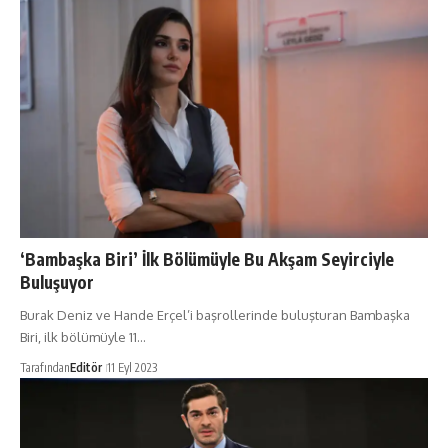
‘Bambaşka Biri’ İlk Bölümüyle Bu Akşam Seyirciyle
Buluşuyor
Burak Deniz ve Hande Erçel’i başrollerinde buluşturan Bambaşka
Biri, ilk bölümüyle 11…
Tarafından
Editör
11 Eyl 2023