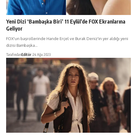
Yeni Dizi ‘Bambaşka Biri’ 11 Eylül’de FOX Ekranlarına
Geliyor
FOX'un başrollerinde Hande Erçel ve Burak Deniz'in yer aldığı yeni
dizisi Bambaşka…
Tarafından
Editör
24 Ağu 2023