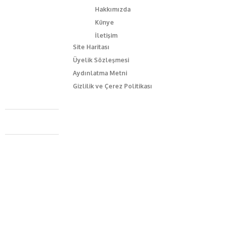
Hakkımızda
Künye
İletişim
Site Haritası
Üyelik Sözleşmesi
Aydınlatma Metni
Gizlilik ve Çerez Politikası
Caferağa Mah. Dr. Şakir Paşa Sok. No3/A Kadıköy İstanbul
+90 543 345 46 00
info@episodemag.com
Bizi Takip Et!