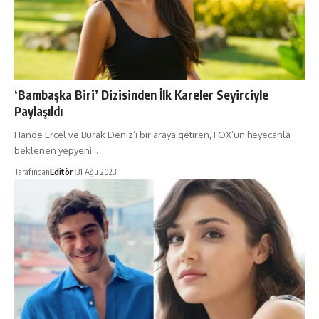
‘Bambaşka Biri’ Dizisinden İlk Kareler Seyirciyle
Paylaşıldı
Hande Erçel ve Burak Deniz’i bir araya getiren, FOX’un heyecanla
beklenen yepyeni…
Tarafından
Editör
31 Ağu 2023