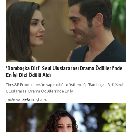
‘Bambaşka Biri’ Seul Uluslararası Drama Ödülleri’nde
En İyi Dizi Ödülü Aldı
Tims&B Productions'ın yapımcılığını üstlendiği "Bambaşka Biri" Seul
Uluslararası Drama Ödülleri’nde En İyi…
Tarafından
Editör
11 Eyl 2024