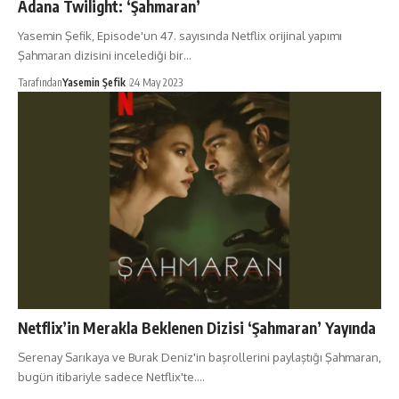
Adana Twilight: ‘Şahmaran’
Yasemin Şefik, Episode'un 47. sayısında Netflix orijinal yapımı
Şahmaran dizisini incelediği bir…
Tarafından
Yasemin Şefik
24 May 2023
Netflix’in Merakla Beklenen Dizisi ‘Şahmaran’ Yayında
Serenay Sarıkaya ve Burak Deniz'in başrollerini paylaştığı Şahmaran,
bugün itibariyle sadece Netflix'te.…