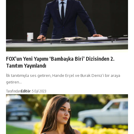
FOX’un Yeni Yapımı ‘Bambaşka Biri’ Dizisinden 2.
Tanıtım Yayınlandı
İlk tanıtımıyla ses getiren, Hande Erçel ve Burak Deniz’i bir araya
getiren…
Tarafından
Editör
5 Eyl 2023