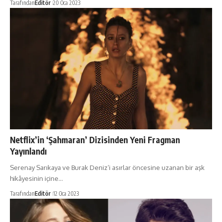
Tarafından
Editör
20 Oca 2023
Netflix’in ‘Şahmaran’ Dizisinden Yeni Fragman
Yayınlandı
Serenay Sarıkaya ve Burak Deniz’i asırlar öncesine uzanan bir aşk
hikâyesinin içine…
Tarafından
Editör
12 Oca 2023