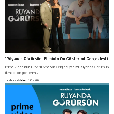
‘Rüyanda Görürsün’ Filminin Ön Gösterimi Gerçekleşti
Prime Video’nun ilk yerli Amazon Original yapımı Rüyanda Görürsün
filminin ön gösterimi…
Tarafından
Editör
31 Oca 2023