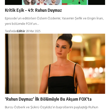
Kritik Eşik – 49: Ruhun Duymaz
Episode’un editörleri Özlem Özdemir, Yasemin Şefik ve Engin İnan,
yeni bölümde FOX'un…
Tarafından
Editör
28 Mar 2025
‘Ruhun Duymaz’ İlk Bölümüyle Bu Akşam FOX’ta
Burcu Özberk ve Şükrü Özyıldız’ın başrollerini paylaştığı Ruhun