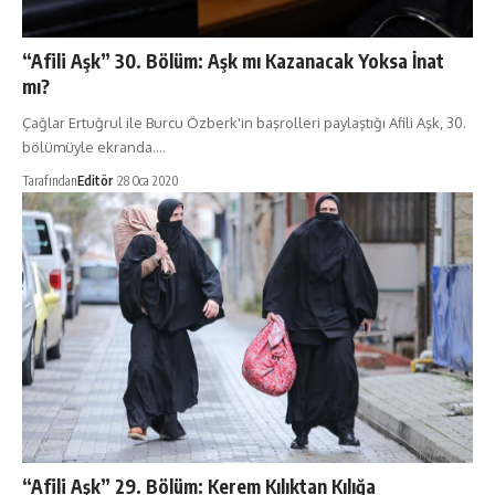
“Afili Aşk” 30. Bölüm: Aşk mı Kazanacak Yoksa İnat
mı?
Çağlar Ertuğrul ile Burcu Özberk'in başrolleri paylaştığı Afili Aşk, 30.
bölümüyle ekranda.…
Tarafından
Editör
28 Oca 2020
“Afili Aşk” 29. Bölüm: Kerem Kılıktan Kılığa