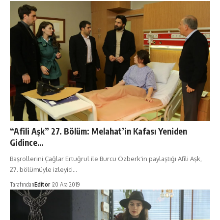
“Afili Aşk” 27. Bölüm: Melahat’in Kafası Yeniden
Gidince…
Başrollerini Çağlar Ertuğrul ile Burcu Özberk'in paylaştığı Afili Aşk,
27. bölümüyle izleyici…
Tarafından
Editör
20 Ara 2019