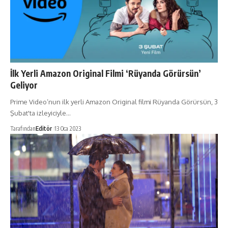
İlk Yerli Amazon Original Filmi ‘Rüyanda Görürsün’
Geliyor
Prime Video’nun ilk yerli Amazon Original filmi Rüyanda Görürsün, 3
Şubat'ta izleyiciyle…
Tarafından
Editör
13 Oca 2023