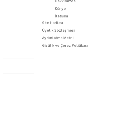
Hakkımızda
Künye
İletişim
Site Haritası
Üyelik Sözleşmesi
Aydınlatma Metni
Gizlilik ve Çerez Politikası
Caferağa Mah. Dr. Şakir Paşa Sok. No3/A Kadıköy İstanbul
+90 543 345 46 00
info@episodemag.com
Bizi Takip Et!