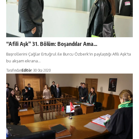
“Afili Aşk” 31. Bölüm: Boşandılar Ama…
Başrollerini Çağlar Ertuğrul ile Burcu Özberk'in paylaştığı Afili Aşk'ta
bu akşam ekrana…
Tarafından
Editör
30 Oca 2020