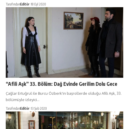
Tarafından
Editör
18 Eyl 2020
“Afili Aşk” 33. Bölüm: Dağ Evinde Gerilim Dolu Gece
Çağlar Ertuğrul ile Burcu Özberk'in başrollerde olduğu Afili Aşk, 33.
bölümüyle izleyici…
Tarafından
Editör
13 Şub 2020