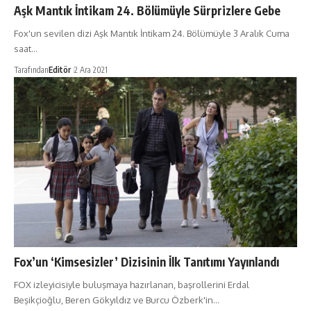
Aşk Mantık İntikam 24. Bölümüyle Sürprizlere Gebe
Fox'un sevilen dizi Aşk Mantık İntikam 24. Bölümüyle 3 Aralık Cuma
saat…
Tarafından
Editör
2 Ara 2021
Fox’un ‘Kimsesizler’ Dizisinin İlk Tanıtımı Yayınlandı
FOX izleyicisiyle buluşmaya hazırlanan, başrollerini Erdal
Beşikçioğlu, Beren Gökyıldız ve Burcu Özberk'in…