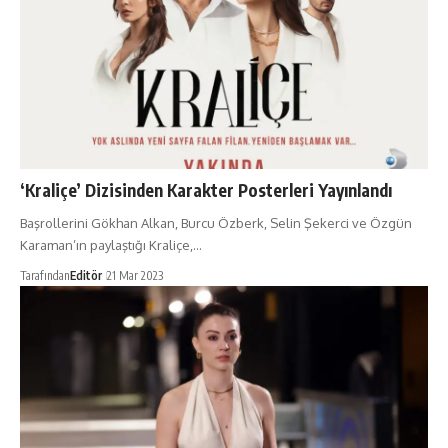
‘Kraliçe’ Dizisinden Karakter Posterleri Yayınlandı
Başrollerini Gökhan Alkan, Burcu Özberk, Selin Şekerci ve Özgün
Karaman’ın paylaştığı Kraliçe,…
Tarafından
Editör
21 Mar 2023