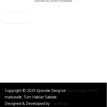
Gizlilik ve Çerez Politikası
Caferağa Mah. Dr. Şakir Paşa Sok. No3/A Kadıköy İstanbul
+90 543 345 46 00
info@episodemag.com
Bizi Takip Et!
Copyright © 2025 Episode Dergi bir
Mylos Yayın Grubu
markasıdır. Tüm Hakları Saklıdır.
Designed & Developed by
Hip Medya