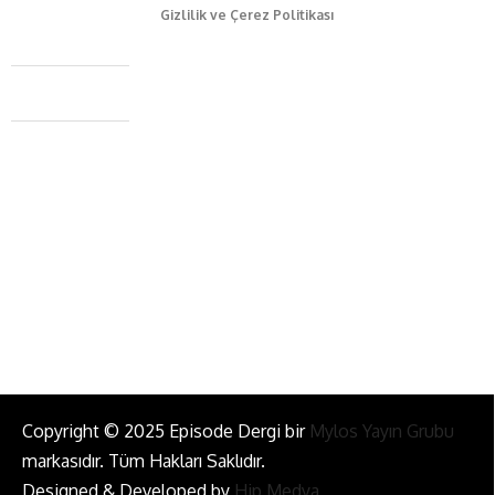
Gizlilik ve Çerez Politikası
Caferağa Mah. Dr. Şakir Paşa Sok. No3/A Kadıköy İstanbul
+90 543 345 46 00
info@episodemag.com
Bizi Takip Et!
Copyright © 2025 Episode Dergi bir
Mylos Yayın Grubu
markasıdır. Tüm Hakları Saklıdır.
Designed & Developed by
Hip Medya