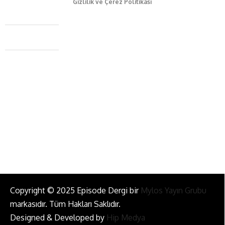
Gizlilik ve Çerez Politikası
Caferağa Mah. Dr. Şakir Paşa Sok. No3/A Kadıköy İstanbul
+90 543 345 46 00
info@episodemag.com
Bizi Takip Et!
Copyright © 2025 Episode Dergi bir
Mylos Yayın Grubu
markasıdır. Tüm Hakları Saklıdır.
Designed & Developed by
Hip Medya