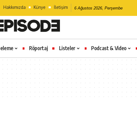
Hakkımızda
Künye
İletişim
6 Ağustos 2026, Perşembe
celeme
Röportaj
Listeler
Podcast & Video