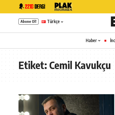
Türkçe
Abone Ol!
Haber
İn
Etiket:
Cemil Kavukçu