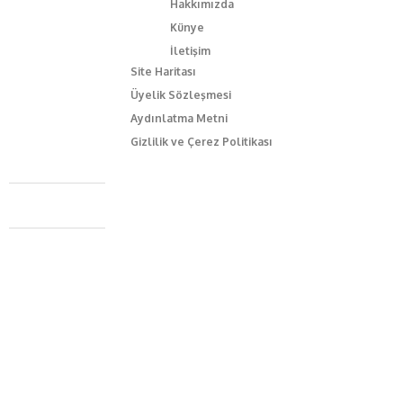
Hakkımızda
Künye
İletişim
Site Haritası
Üyelik Sözleşmesi
Aydınlatma Metni
Gizlilik ve Çerez Politikası
Caferağa Mah. Dr. Şakir Paşa Sok. No3/A Kadıköy İstanbul
+90 543 345 46 00
info@episodemag.com
Bizi Takip Et!