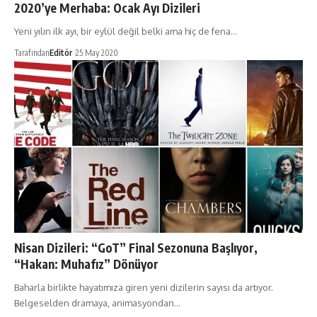
2020’ye Merhaba: Ocak Ayı Dizileri
Yeni yılın ilk ayı, bir eylül değil belki ama hiç de fena…
Tarafından
Editör
25 May 2020
Nisan Dizileri: “GoT” Final Sezonuna Başlıyor,
“Hakan: Muhafız” Dönüyor
Baharla birlikte hayatımıza giren yeni dizilerin sayısı da artıyor.
Belgeselden dramaya, animasyondan…