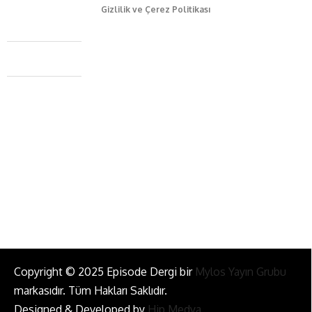
Gizlilik ve Çerez Politikası
Caferağa Mah. Dr. Şakir Paşa Sok. No3/A Kadıköy İstanbul
+90 543 345 46 00
info@episodemag.com
Bizi Takip Et!
Copyright © 2025 Episode Dergi bir
Mylos Yayın Grubu
markasıdır. Tüm Hakları Saklıdır.
Designed & Developed by
Hip Medya