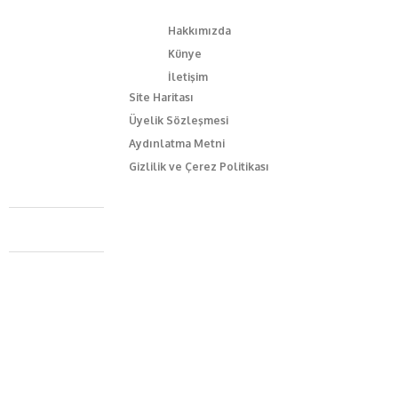
Hakkımızda
Künye
İletişim
Site Haritası
Üyelik Sözleşmesi
Aydınlatma Metni
Gizlilik ve Çerez Politikası
Caferağa Mah. Dr. Şakir Paşa Sok. No3/A Kadıköy İstanbul
+90 543 345 46 00
info@episodemag.com
Bizi Takip Et!