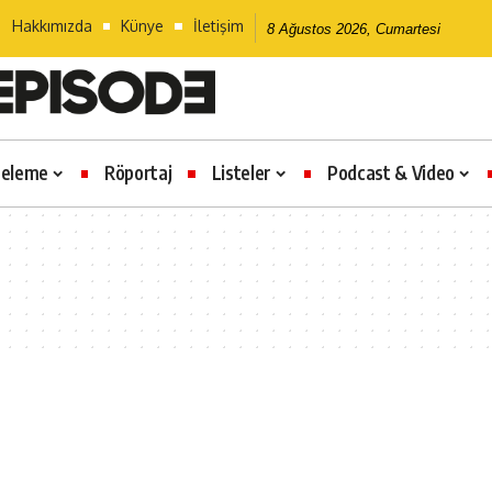
Hakkımızda
Künye
İletişim
8 Ağustos 2026, Cumartesi
celeme
Röportaj
Listeler
Podcast & Video