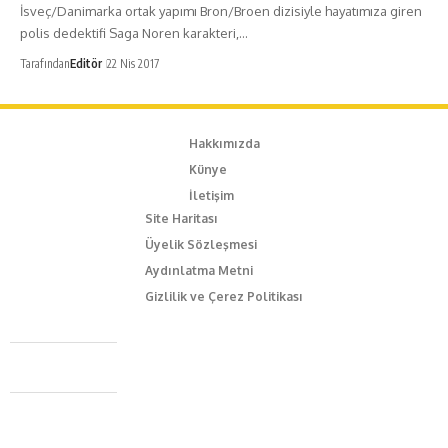
İsveç/Danimarka ortak yapımı Bron/Broen dizisiyle hayatımıza giren
polis dedektifi Saga Noren karakteri,…
Tarafından
Editör
22 Nis 2017
Hakkımızda
Künye
İletişim
Site Haritası
Üyelik Sözleşmesi
Aydınlatma Metni
Gizlilik ve Çerez Politikası
Caferağa Mah. Dr. Şakir Paşa Sok. No3/A Kadıköy İstanbul
+90 543 345 46 00
info@episodemag.com