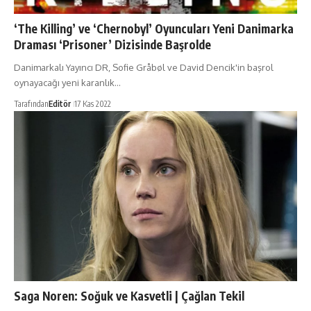
‘The Killing’ ve ‘Chernobyl’ Oyuncuları Yeni Danimarka
Draması ‘Prisoner’ Dizisinde Başrolde
Danimarkalı Yayıncı DR, Sofie Gråbøl ve David Dencik'in başrol
oynayacağı yeni karanlık…
Tarafından
Editör
17 Kas 2022
Saga Noren: Soğuk ve Kasvetli | Çağlan Tekil