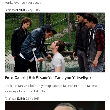
renkli oyuncu kadrosu,…
Tarafından
Editör
25 Ağu 2022
Foto Galeri | Adı Efsane’de Tansiyon Yükseliyor
Tarık, Hakan ve Fiko’nun yaptığı hatanın faturasını bütün takıma
kesmeye kararlıdır. Takımla…
Tarafından
Editör
28 Nis 2017