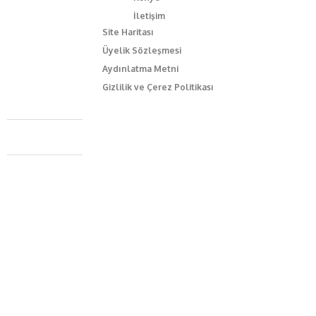
İletişim
Site Haritası
Üyelik Sözleşmesi
Aydınlatma Metni
Gizlilik ve Çerez Politikası
Caferağa Mah. Dr. Şakir Paşa Sok. No3/A Kadıköy İstanbul
+90 543 345 46 00
info@episodemag.com
Bizi Takip Et!