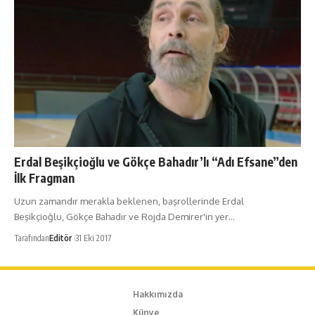
Erdal Beşikçioğlu ve Gökçe Bahadır’lı “Adı Efsane”den
İlk Fragman
Uzun zamandır merakla beklenen, başrollerinde Erdal
Beşikçioğlu, Gökçe Bahadır ve Rojda Demirer'in yer…
Tarafından
Editör
31 Eki 2017
Hakkımızda
Künye