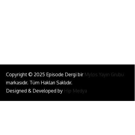
info@episodemag.com
Bizi Takip Et!
Copyright © 2025 Episode Dergi bir
Mylos Yayın Grubu
markasıdır. Tüm Hakları Saklıdır.
Designed & Developed by
Hip Medya