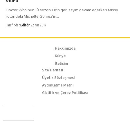
Video
Doctor Who'nun 10.sezonu için geri sayım devam ederken Missy
rolündeki Michelle Gomez'in…
Tarafından
Editör
22 Nis 2017
Hakkımızda
Künye
İletişim
Site Haritası
Üyelik Sözleşmesi
Aydınlatma Metni
Gizlilik ve Çerez Politikası
Caferağa Mah. Dr. Şakir Paşa Sok. No3/A Kadıköy İstanbul
+90 543 345 46 00