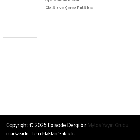
Gizlilik ve Çerez Politikası
Caferağa Mah. Dr. Şakir Paşa Sok. No3/A Kadıköy İstanbul
+90 543 345 46 00
info@episodemag.com
Bizi Takip Et!
Copyright © 2025 Episode Dergi bir
Mylos Yayın Grubu
markasıdır. Tüm Hakları Saklıdır.