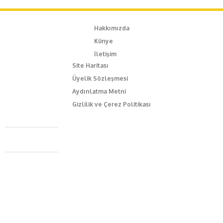
Hakkımızda
Künye
İletişim
Site Haritası
Üyelik Sözleşmesi
Aydınlatma Metni
Gizlilik ve Çerez Politikası
Caferağa Mah. Dr. Şakir Paşa Sok. No3/A Kadıköy İstanbul
+90 543 345 46 00
info@episodemag.com