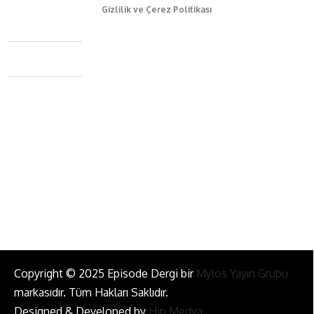
Gizlilik ve Çerez Politikası
Caferağa Mah. Dr. Şakir Paşa Sok. No3/A Kadıköy İstanbul
+90 543 345 46 00
info@episodemag.com
Bizi Takip Et!
Copyright © 2025 Episode Dergi bir
Mylos Yayın Grubu
markasıdır. Tüm Hakları Saklıdır.
Designed & Developed by
Hip Medya