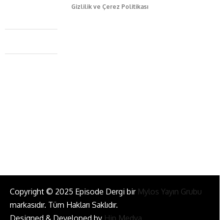
Gizlilik ve Çerez Politikası
Caferağa Mah. Dr. Şakir Paşa Sok. No3/A Kadıköy İstanbul
+90 543 345 46 00
info@episodemag.com
Bizi Takip Et!
Copyright © 2025 Episode Dergi bir
Mylos Yayın Grubu
markasıdır. Tüm Hakları Saklıdır.
Designed & Developed by
Hip Medya