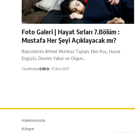
Foto Galeri | Hayat Sırları 7.Bölüm :
Mustafa Her Şeyi Açıklayacak mı?
Başrollerini Ahmet Mümtaz Taylan, Ekin Koç, Hazar
Ergüçlü, Devrim Yakut ve Olgun…
Tarafından
Editör
11 Ara 2017
Hakkımızda
Künye
Caf