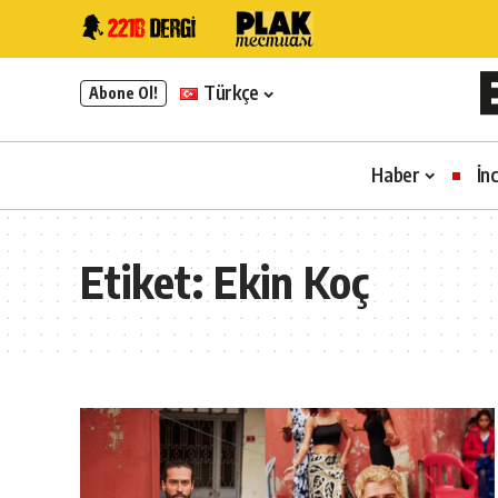
Türkçe
Abone Ol!
Haber
İn
Etiket:
Ekin Koç