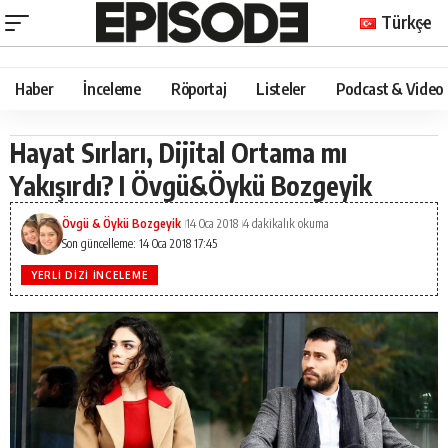
Türkçe
Haber
İnceleme
Röportaj
Listeler
Podcast & Video
Hayat Sırları, Dijital Ortama mı
Yakışırdı? I Övgü&Öykü Bozgeyik
Övgü & Öykü Bozgeyik
14 Oca 2018
4 dakikalık okuma
Son güncelleme: 14 Oca 2018 17:45
YERLI DIZI İNCELEME