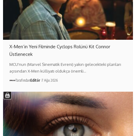
X-Men’in Yeni Filminde Cyclops Rolünü Kit Connor
Üstlenecek
MCU'nun (Marvel Sinematik Evreni) yakın gelecekteki planları
açısından X-Men külliyatı oldukça önemli…
Tarafından
Editör
7 Ağu 2026