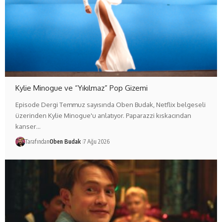
Kylie Minogue ve “Yıkılmaz” Pop Gizemi
Episode Dergi Temmuz sayısında Oben Budak, Netflix belgeseli
üzerinden Kylie Minogue'u anlatıyor. Paparazzi kıskacından
kanser…
Tarafından
Oben Budak
7 Ağu 2026