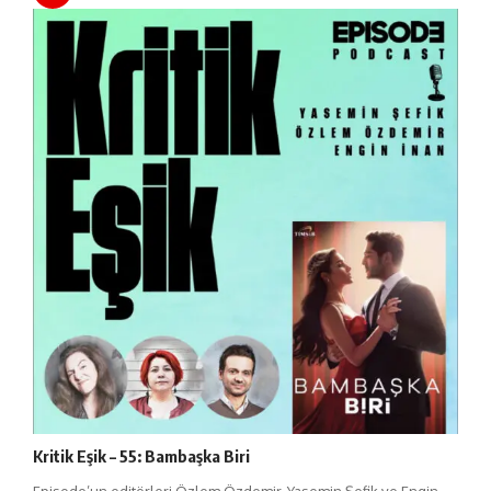
Kritik Eşik – 55: Bambaşka Biri
Episode’un editörleri Özlem Özdemir, Yasemin Şefik ve Engin