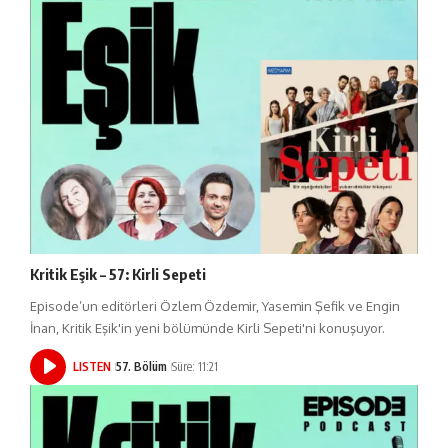
Kritik Eşik – 57: Kirli Sepeti
Episode’un editörleri Özlem Özdemir, Yasemin Şefik ve Engin
İnan, Kritik Eşik'in yeni bölümünde Kirli Sepeti'ni konuşuyor.
LISTEN
57. Bölüm
Süre: 11:21