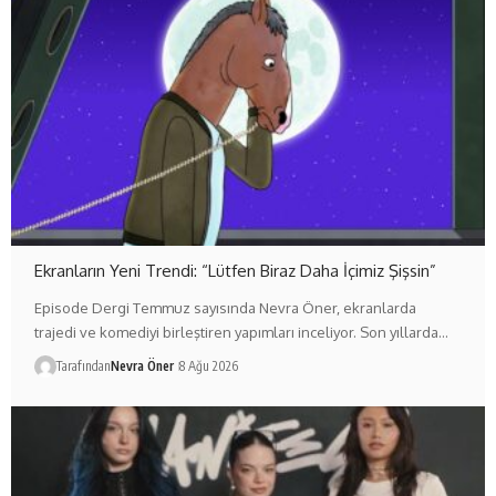
Ekranların Yeni Trendi: “Lütfen Biraz Daha İçimiz Şişsin”
Episode Dergi Temmuz sayısında Nevra Öner, ekranlarda
trajedi ve komediyi birleştiren yapımları inceliyor. Son yıllarda…
Tarafından
Nevra Öner
8 Ağu 2026