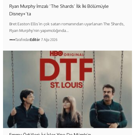
Ryan Murphy İmzalı ‘The Shards’ İlk İki Bölümüyle
Disney+’ta
Bret Easton Ellis’in çok satan romanından uyarlanan The Shards,
Ryan Murphy’nin yapımcılığında…
Tarafından
Editör
7 Ağu 2026
Emmy Ödülleri: İyi İşler Yine De Mümkün