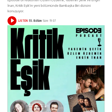
İnan, Kritik Eşik'in yeni bölümünde Bambaşka Biri dizisini
konuşuyor.
LISTEN
55. Bölüm
Süre: 19:07