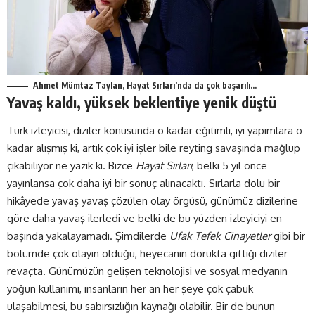
Ahmet Mümtaz Taylan, Hayat Sırları’nda da çok başarılı…
Yavaş kaldı, yüksek beklentiye yenik düştü
Türk izleyicisi, diziler konusunda o kadar eğitimli, iyi yapımlara o
kadar alışmış ki, artık çok iyi işler bile reyting savaşında mağlup
çıkabiliyor ne yazık ki. Bizce
Hayat Sırları
, belki 5 yıl önce
yayınlansa çok daha iyi bir sonuç alınacaktı. Sırlarla dolu bir
hikâyede yavaş yavaş çözülen olay örgüsü, günümüz dizilerine
göre daha yavaş ilerledi ve belki de bu yüzden izleyiciyi en
başında yakalayamadı. Şimdilerde
Ufak Tefek Cinayetler
gibi bir
bölümde çok olayın olduğu, heyecanın dorukta gittiği diziler
revaçta. Günümüzün gelişen teknolojisi ve sosyal medyanın
yoğun kullanımı, insanların her an her şeye çok çabuk
ulaşabilmesi, bu sabırsızlığın kaynağı olabilir. Bir de bunun