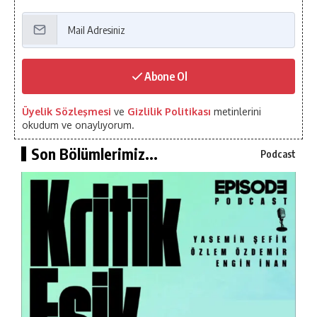
Abone Ol
Üyelik Sözleşmesi
ve
Gizlilik Politikası
metinlerini
okudum ve onaylıyorum.
Son Bölümlerimiz...
Podcast