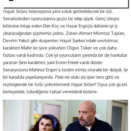
Hayat Sırları
, televizyona yeni soluk getirebilecek bir işti.
Senaristinden oyuncularına güçlü bir ekip işiydi. Genç izleyici
kitlesine hitap eden Ekin Koç ve Hazar Ergüçlü ikilisinin iyi iş
çıkaracağından şüphemiz yoktu. Zaten Ahmet Mümtaz Taylan,
Devrim Yakut gibi duayenler, Hayat Şarkısı’ndaki unutulmaz
karakteri Mahir ile iyice yükselen Olgun Toker ve çok daha
fazlası vardı kadroda. Çok iyi oyuncuların yanında bir de harikalar
yaratan Şirin karakteri, yani Ecem Erkek vardı dizide.
Senaryosunu Mahinur Ergun’a teslim etmiş oturaklı bir diziydi. İyi
bir kanalda yayınlanıyordu. Peki ne oldu da işler ters gitti ve
reytinglerde bir türlü yükselemedi
Hayat Sırları
? Oysa çok güzel
ilerleyebilir, özlediğimiz tatları verebilirdi bizlere.