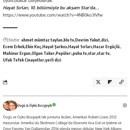
oyunculuklar izleyebilirdik.
Hayat Sırları, 10. bölümüyle bu akşam Star’da…
https://www.youtube.com/watch?v=4NB0ko3IVfw
Etiketler:
ahmet mümtaz taylan
blu tv
Devrim Yakut
dizi
Ecem Erkek
Ekin Koç
Hayat Şarkısı
Hayat Sırları
Hazar Ergüçlü
Mahinur Ergun
Olgun Toker
Popüler:
puhu tv
star
star tv
Ufak Tefek Cinayetler
yerli dizi
Övgü & Öykü Bozgeyik
Övgü ve Öykü Bozgeyik tek yumurta ikizleri, Amerikan Robert Lisesi 2012
mezunular. Amerika’da Skidmore College’da Ekonomi Ana Dal ve İşletme ve
Onur Forumu Yan Dallarından 2016 yılında mezun oldular. New York Albany