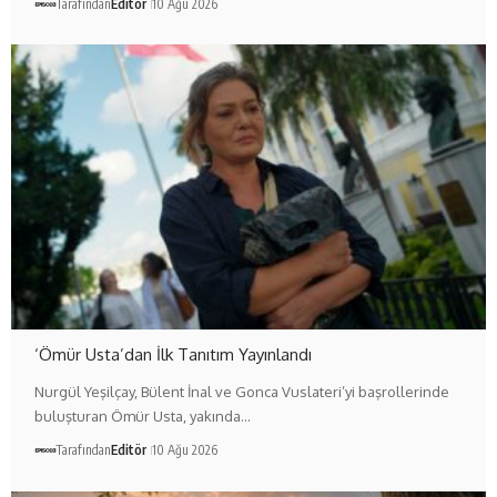
Tarafından
Editör
10 Ağu 2026
‘Ömür Usta’dan İlk Tanıtım Yayınlandı
Nurgül Yeşilçay, Bülent İnal ve Gonca Vuslateri’yi başrollerinde
buluşturan Ömür Usta, yakında…
Tarafından
Editör
10 Ağu 2026