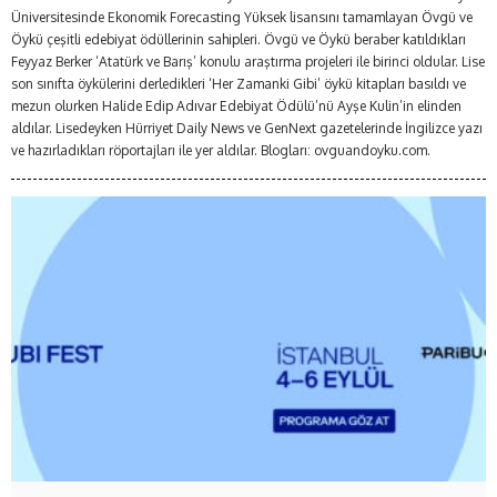
Üniversitesinde Ekonomik Forecasting Yüksek lisansını tamamlayan Övgü ve
Öykü çeşitli edebiyat ödüllerinin sahipleri. Övgü ve Öykü beraber katıldıkları
Feyyaz Berker ‘Atatürk ve Barış’ konulu araştırma projeleri ile birinci oldular. Lise
son sınıfta öykülerini derledikleri ‘Her Zamanki Gibi’ öykü kitapları basıldı ve
mezun olurken Halide Edip Adıvar Edebiyat Ödülü’nü Ayşe Kulin’in elinden
aldılar. Lisedeyken Hürriyet Daily News ve GenNext gazetelerinde İngilizce yazı
ve hazırladıkları röportajları ile yer aldılar. Blogları: ovguandoyku.com.