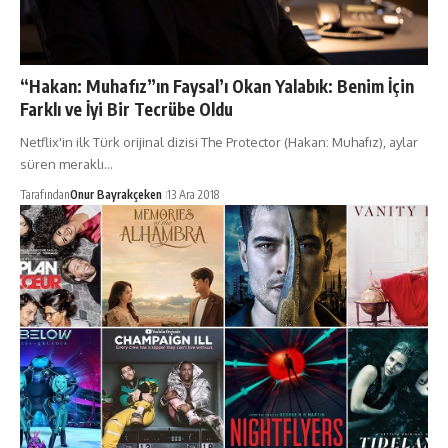
“Hakan: Muhafız”ın Faysal’ı Okan Yalabık: Benim İçin
Farklı ve İyi Bir Tecrübe Oldu
Netflix'in ilk Türk orijinal dizisi The Protector (Hakan: Muhafız), aylar
süren meraklı…
Tarafından
Onur Bayrakçeken
13 Ara 2018