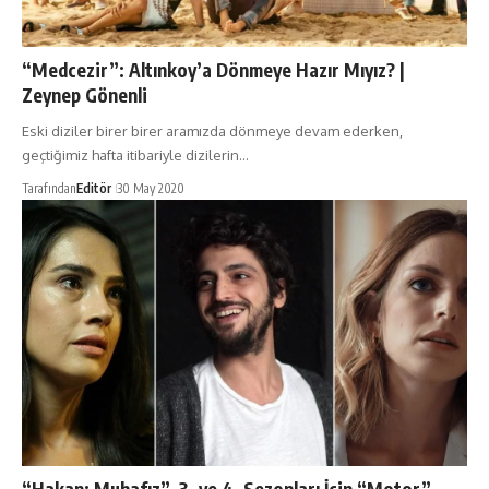
“Medcezir”: Altınkoy’a Dönmeye Hazır Mıyız? |
Zeynep Gönenli
Eski diziler birer birer aramızda dönmeye devam ederken,
geçtiğimiz hafta itibariyle dizilerin…
Tarafından
Editör
30 May 2020