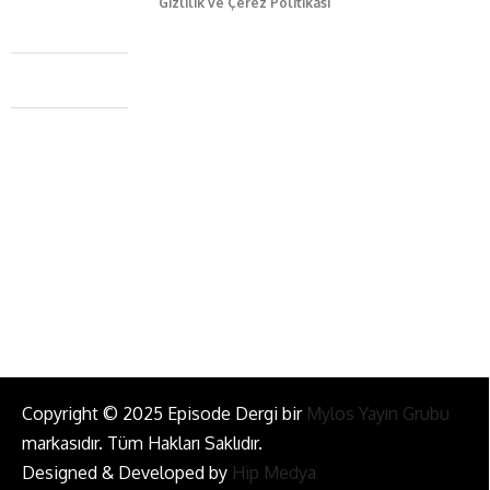
Gizlilik ve Çerez Politikası
Caferağa Mah. Dr. Şakir Paşa Sok. No3/A Kadıköy İstanbul
+90 543 345 46 00
info@episodemag.com
Bizi Takip Et!
Copyright © 2025 Episode Dergi bir
Mylos Yayın Grubu
markasıdır. Tüm Hakları Saklıdır.
Designed & Developed by
Hip Medya