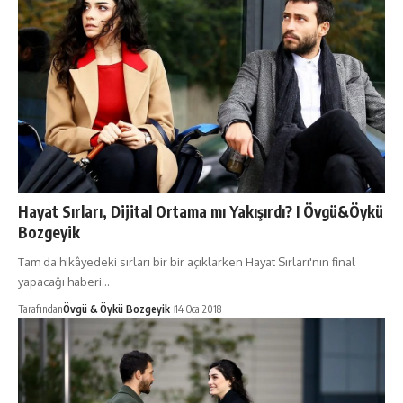
Hayat Sırları, Dijital Ortama mı Yakışırdı? I Övgü&Öykü
Bozgeyik
Tam da hikâyedeki sırları bir bir açıklarken Hayat Sırları'nın final
yapacağı haberi…
Tarafından
Övgü & Öykü Bozgeyik
14 Oca 2018