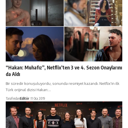
“Hakan: Muhafız”, Netflix’ten 3 ve 4. Sezon Onaylarını
da Aldı
Bir süredir konuşuluyordu, sonunda resmiyet kazandı. Netflix'in ilk
Türk orijinal dizisi Hakan:…
Tarafından
Editör
11 Oca 2019