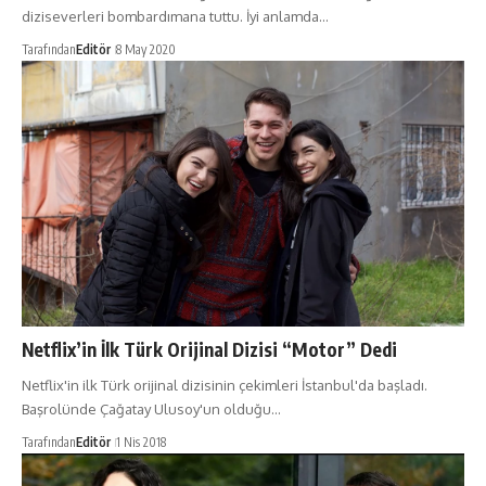
diziseverleri bombardımana tuttu. İyi anlamda…
Tarafından
Editör
8 May 2020
Netflix’in İlk Türk Orijinal Dizisi “Motor” Dedi
Netflix'in ilk Türk orijinal dizisinin çekimleri İstanbul'da başladı.
Başrolünde Çağatay Ulusoy'un olduğu…
Tarafından
Editör
1 Nis 2018