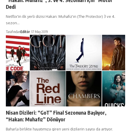
“Hakan: Muhafız”, 3. ve 4. Sezonları İçin “Motor”
Dedi
Netflix'in ilk yerli dizisi Hakan: Muhafız'ın (The Protector) 3 ve 4.
sezon…
Tarafından
Editör
17 May 2019
Nisan Dizileri: “GoT” Final Sezonuna Başlıyor,
“Hakan: Muhafız” Dönüyor
Baharla birlikte hayatımıza giren yeni dizilerin sayısı da artıyor.