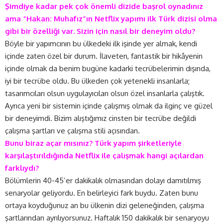
Şimdiye kadar pek çok önemli dizide başrol oynadınız
ama “Hakan: Muhafız”ın Netflix yapımı ilk Türk dizisi olma
gibi bir özelliği var. Sizin için nasıl bir deneyim oldu?
Böyle bir yapımcının bu ülkedeki ilk işinde yer almak, kendi
içinde zaten özel bir durum. İlaveten, fantastik bir hikâyenin
içinde olmak da benim bugüne kadarki tecrübelerimin dışında,
iyi bir tecrübe oldu. Bu ülkeden çok yetenekli insanlarla;
tasarımcıları olsun uygulayıcıları olsun özel insanlarla çalıştık.
Ayrıca yeni bir sistemin içinde çalışmış olmak da ilginç ve güzel
bir deneyimdi. Bizim alıştığımız cinsten bir tecrübe değildi
çalışma şartları ve çalışma stili açısından.
Bunu biraz açar mısınız? Türk yapım şirketleriyle
karşılaştırıldığında Netflix ile çalışmak hangi açılardan
farklıydı?
Bölümlerin 40-45’er dakikalık olmasından dolayı damıtılmış
senaryolar geliyordu. En belirleyici fark buydu. Zaten bunu
ortaya koyduğunuz an bu ülkenin dizi geleneğinden, çalışma
şartlarından ayrılıyorsunuz. Haftalık 150 dakikalık bir senaryoyu