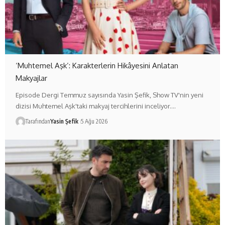
‘Muhtemel Aşk’: Karakterlerin Hikâyesini Anlatan
Makyajlar
Episode Dergi Temmuz sayısında Yasin Şefik, Show TV'nin yeni
dizisi Muhtemel Aşk'taki makyaj tercihlerini inceliyor.…
Tarafından
Yasin Şefik
5 Ağu 2026