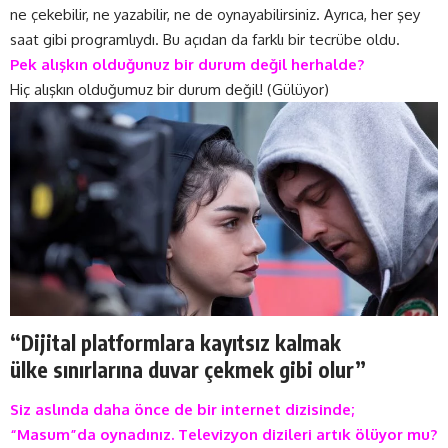
ne çekebilir, ne yazabilir, ne de oynayabilirsiniz. Ayrıca, her şey
saat gibi programlıydı. Bu açıdan da farklı bir tecrübe oldu.
Pek alışkın olduğunuz bir durum değil herhalde?
Hiç alışkın olduğumuz bir durum değil! (Gülüyor)
“Dijital platformlara kayıtsız kalmak
ülke sınırlarına duvar çekmek gibi olur”
Siz aslında daha önce de bir internet dizisinde;
“Masum”da oynadınız. Televizyon dizileri artık ölüyor mu?