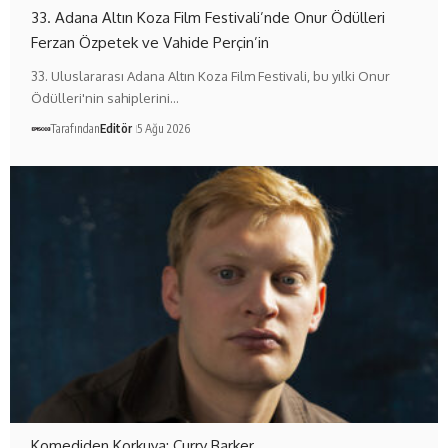
33. Adana Altın Koza Film Festivali’nde Onur Ödülleri
Ferzan Özpetek ve Vahide Perçin’in
33. Uluslararası Adana Altın Koza Film Festivali, bu yılki Onur
Ödülleri'nin sahiplerini…
Tarafından
Editör
5 Ağu 2026
Komediden Korkuya: Curry Barker