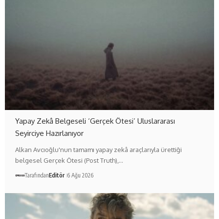
Yapay Zekâ Belgeseli ‘Gerçek Ötesi’ Uluslararası
Seyirciye Hazırlanıyor
Alkan Avcıoğlu'nun tamamı yapay zekâ araçlarıyla ürettiği
belgesel Gerçek Ötesi (Post Truth),…
Tarafından
Editör
6 Ağu 2026