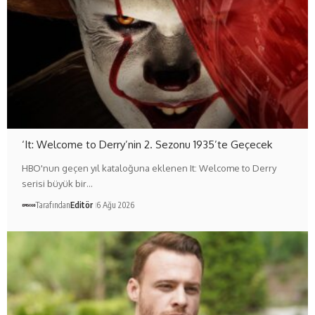
‘It: Welcome to Derry’nin 2. Sezonu 1935’te Geçecek
HBO'nun geçen yıl kataloğuna eklenen It: Welcome to Derry
serisi büyük bir…
Tarafından
Editör
6 Ağu 2026