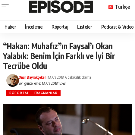
Türkçe
Haber
İnceleme
Röportaj
Listeler
Podcast & Video
“Hakan: Muhafız”ın Faysal’ı Okan
Yalabık: Benim İçin Farklı ve İyi Bir
Tecrübe Oldu
Onur Bayrakçeken
13 Ara 2018
6 dakikalık okuma
Son güncelleme: 13 Ara 2018 15:48
RÖPORTAJ
FRAGMANLAR