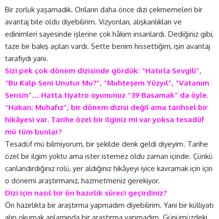
Bir zorluk yaşamadık. Onların daha önce dizi çekmemeleri bir
avantaj bile oldu diyebilirim. Vizyonları, alışkanlıkları ve
edinimleri sayesinde işlerine çok hâkim insanlardı. Dediğiniz gibi,
taze bir bakış açıları vardı. Sette benim hissettiğim, işin avantaj
tarafıydı yani.
Sizi pek çok dönem dizisinde gördük: “Hatırla Sevgili”,
“Bu Kalp Seni Unutur Mu?”, “Muhteşem Yüzyıl”, “Vatanım
Sensin”… Hatta tiyatro oyununuz “39 Basamak” da öyle.
“Hakan: Muhafız”, bir dönem dizisi değil ama tarihsel bir
hikâyesi var. Tarihe özel bir ilginiz mi var yoksa tesadüf
mü tüm bunlar?
Tesadüf mü bilmiyorum, bir şekilde denk geldi diyeyim. Tarihe
özel bir ilgim yoktu ama ister istemez oldu zaman içinde. Çünkü
canlandırdığınız rolü, yer aldığınız hikâyeyi iyice kavramak için için
o dönemi araştırmanız, hazmetmeniz gerekiyor.
Dizi için nasıl bir ön hazırlık süreci geçirdiniz?
Ön hazırlıkta bir araştırma yapmadım diyebilirim. Yani bir külliyatı
alıp okumak anlamında bir araştırma yapmadım. Günümüzdeki