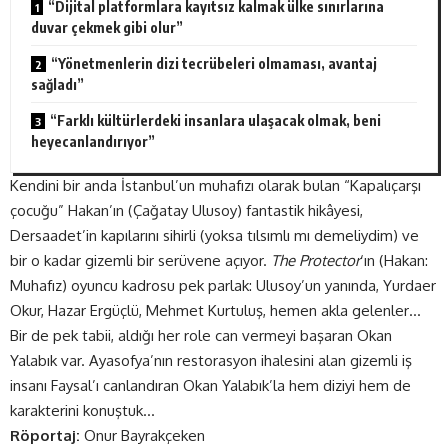
“Dijital platformlara kayıtsız kalmak ülke sınırlarına
duvar çekmek gibi olur”
“Yönetmenlerin dizi tecrübeleri olmaması, avantaj
sağladı”
“Farklı kültürlerdeki insanlara ulaşacak olmak, beni
heyecanlandırıyor”
Kendini bir anda İstanbul’un muhafızı olarak bulan “Kapalıçarşı
çocuğu” Hakan’ın (Çağatay Ulusoy) fantastik hikâyesi,
Dersaadet’in kapılarını sihirli (yoksa tılsımlı mı demeliydim) ve
bir o kadar gizemli bir serüvene açıyor.
The Protector
‘ın (Hakan:
Muhafız) oyuncu kadrosu pek parlak: Ulusoy’un yanında, Yurdaer
Okur, Hazar Ergüçlü, Mehmet Kurtuluş, hemen akla gelenler…
Bir de pek tabii, aldığı her role can vermeyi başaran Okan
Yalabık var. Ayasofya’nın restorasyon ihalesini alan gizemli iş
insanı Faysal’ı canlandıran Okan Yalabık’la hem diziyi hem de
karakterini konuştuk…
Röportaj:
Onur Bayrakçeken