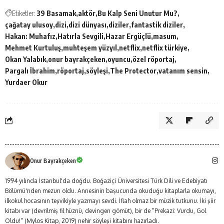
Etiketler:
39 Basamak
aktör
Bu Kalp Seni Unutur Mu?
çağatay ulusoy
dizi
dizi dünyası
diziler
fantastik diziler
Hakan: Muhafız
Hatırla Sevgili
Hazar Ergüçlü
masum
Mehmet Kurtuluş
muhteşem yüzyıl
netflix
netflix türkiye
Okan Yalabık
onur bayrakçeken
oyuncu
özel röportaj
Pargalı İbrahim
röportaj
söyleşi
The Protector
vatanım sensin
Yurdaer Okur
Onur Bayrakçeken
1994 yılında İstanbul'da doğdu. Boğaziçi Üniversitesi Türk Dili ve Edebiyatı
Bölümü'nden mezun oldu. Annesinin başucunda okuduğu kitaplarla okumayı,
ilkokul hocasının teşvikiyle yazmayı sevdi. İflah olmaz bir müzik tutkunu. İki şiir
kitabı var (devrilmiş fil hüznü, devingen gömüt), bir de "Prekazi: Vurdu, Gol
Oldu!" (Mylos Kitap, 2019) nehir söyleşi kitabını hazırladı.