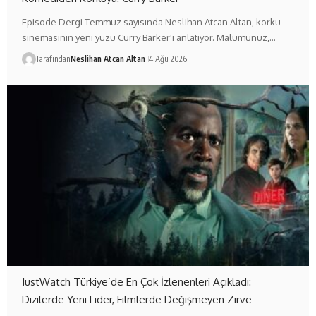
Episode Dergi Temmuz sayısında Neslihan Atcan Altan, korku
sinemasının yeni yüzü Curry Barker'ı anlatıyor. Malumunuz,…
Tarafından
Neslihan Atcan Altan
4 Ağu 2026
JustWatch Türkiye’de En Çok İzlenenleri Açıkladı:
Dizilerde Yeni Lider, Filmlerde Değişmeyen Zirve