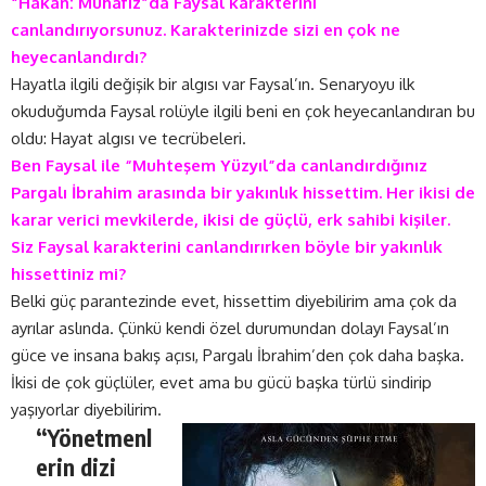
“Hakan: Muhafız”da Faysal karakterini
canlandırıyorsunuz. Karakterinizde sizi en çok ne
heyecanlandırdı?
Hayatla ilgili değişik bir algısı var Faysal’ın. Senaryoyu ilk
okuduğumda Faysal rolüyle ilgili beni en çok heyecanlandıran bu
oldu: Hayat algısı ve tecrübeleri.
Ben Faysal ile “Muhteşem Yüzyıl”da canlandırdığınız
Pargalı İbrahim arasında bir yakınlık hissettim. Her ikisi de
karar verici mevkilerde, ikisi de güçlü, erk sahibi kişiler.
Siz Faysal karakterini canlandırırken böyle bir yakınlık
hissettiniz mi?
Belki güç parantezinde evet, hissettim diyebilirim ama çok da
ayrılar aslında. Çünkü kendi özel durumundan dolayı Faysal’ın
güce ve insana bakış açısı, Pargalı İbrahim’den çok daha başka.
İkisi de çok güçlüler, evet ama bu gücü başka türlü sindirip
yaşıyorlar diyebilirim.
“Yönetmenl
erin dizi