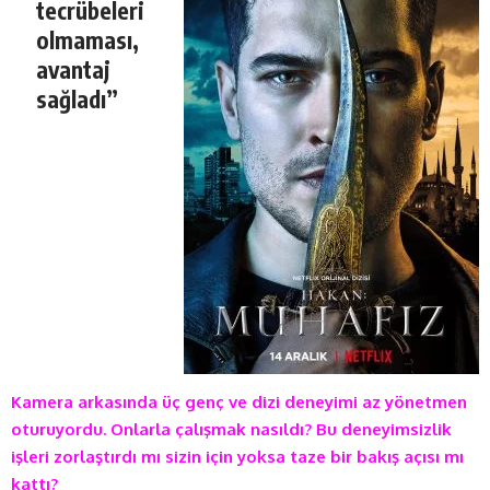
tecrübeleri
olmaması,
avantaj
sağladı”
Kamera arkasında üç genç ve dizi deneyimi az yönetmen
oturuyordu. Onlarla çalışmak nasıldı? Bu deneyimsizlik
işleri zorlaştırdı mı sizin için yoksa taze bir bakış açısı mı
kattı?