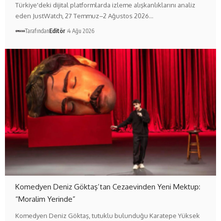
Türkiye'deki dijital platformlarda izleme alışkanlıklarını analiz
eden JustWatch, 27 Temmuz–2 Ağustos 2026…
Tarafından
Editör
4 Ağu 2026
Komedyen Deniz Göktaş’tan Cezaevinden Yeni Mektup:
“Moralim Yerinde”
Komedyen Deniz Göktaş, tutuklu bulunduğu Karatepe Yüksek