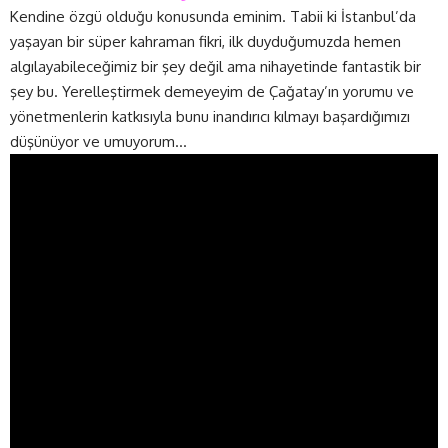
Kendine özgü olduğu konusunda eminim. Tabii ki İstanbul’da
yaşayan bir süper kahraman fikri, ilk duyduğumuzda hemen
algılayabileceğimiz bir şey değil ama nihayetinde fantastik bir
şey bu. Yerelleştirmek demeyeyim de Çağatay’ın yorumu ve
yönetmenlerin katkısıyla bunu inandırıcı kılmayı başardığımızı
düşünüyor ve umuyorum…