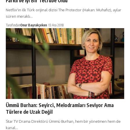
Farklı ve İyi Bir Tecrübe Oldu
Netflix'in ilk Türk orijinal dizisi The Protector (Hakan: Muhafız), aylar
süren meraklı…
Tarafından
Onur Bayrakçeken
13 Ara 2018
Ümmü Burhan: Seyirci, Melodramları Seviyor Ama
Türlere de Uzak Değil
Star TV Drama Direktörü Ümmü Burhan, hem bir yönetmen hem de
kanal…