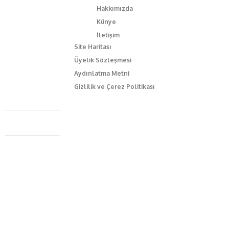
Hakkımızda
Künye
İletişim
Site Haritası
Üyelik Sözleşmesi
Aydınlatma Metni
Gizlilik ve Çerez Politikası
Caferağa Mah. Dr. Şakir Paşa Sok. No3/A Kadıköy İstanbul
+90 543 345 46 00
info@episodemag.com
Bizi Takip Et!