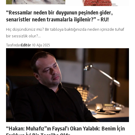
“Ressamlar neden bir duygunun peşinden gider,
senaristler neden travmalarla ilgilenir?” – RU!
Hiç düşündünüz mü? Bir tabloya baktığınızda neden içinizde tuhaf
bir sessizlik olur?…
Tarafından
Editör
10 Ağu 2025
“Hakan: Muhafız”ın Faysal’ı Okan Yalabık: Benim İçin