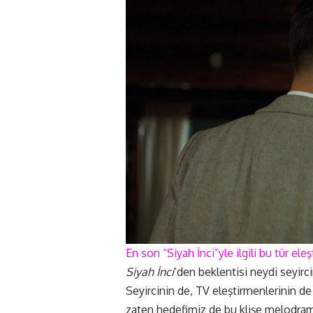
En son “Siyah İnci”yle ilgili bu tür eleşt
Siyah İnci
‘den beklentisi neydi seyir
Seyircinin de, TV eleştirmenlerinin de 
zaten hedefimiz de bu klişe melodramı 