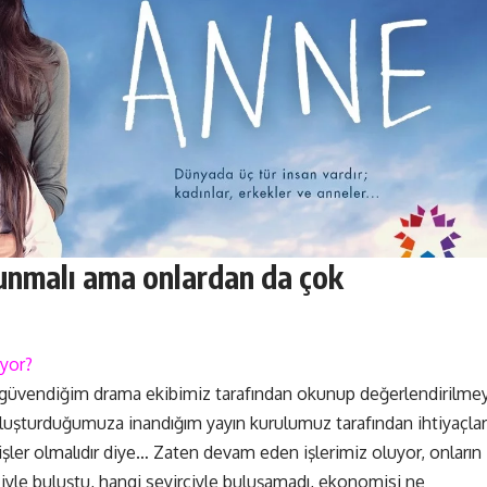
 sunmalı ama onlardan da çok
iyor?
 güvendiğim drama ekibimiz tarafından okunup değerlendirilme
 oluşturduğumuza inandığım yayın kurulumuz tarafından ihtiyaçlar
 işler olmalıdır diye… Zaten devam eden işlerimiz oluyor, onların
ciyle buluştu, hangi seyirciyle buluşamadı, ekonomisi ne