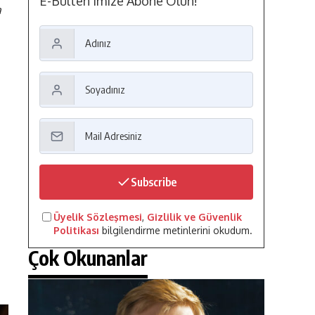
E-Bülten'imize Abone Olun!
a
Subscribe
Üyelik Sözleşmesi
,
Gizlilik ve Güvenlik
Politikası
bilgilendirme metinlerini okudum.
Çok Okunanlar