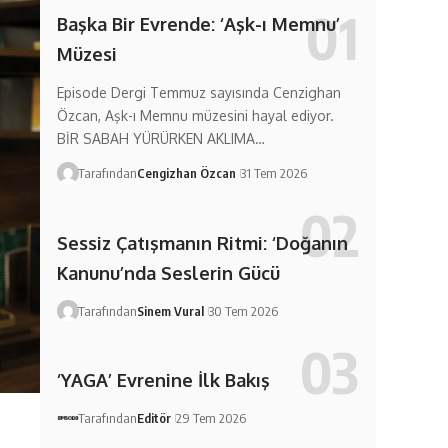
Başka Bir Evrende: ‘Aşk-ı Memnu’
Müzesi
Episode Dergi Temmuz sayısında Cenzighan
Özcan, Aşk-ı Memnu müzesini hayal ediyor.
BİR SABAH YÜRÜRKEN AKLIMA…
Tarafından
Cengizhan Özcan
31 Tem 2026
Sessiz Çatışmanın Ritmi: ‘Doğanın
Kanunu’nda Seslerin Gücü
Tarafından
Sinem Vural
30 Tem 2026
‘YAGA’ Evrenine İlk Bakış
Tarafından
Editör
29 Tem 2026