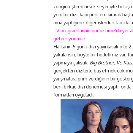
zenginleştirebilirsek seyirciyle bulu
yeni bir dizi, kapı pencere kırarak ba
ama yaptığımız diğer işlerden tabii ki ay
TV programlarının prime time’da yer 
getirmiyor mu?
Haftanın 5 günü dizi yayınlasak bile 2 
yakalansın, böyle bir hedefimiz var,
yapmaya çalıştık;
Big Brother
,
Ve Kaz
gerçekten dizilerle baş etmek çok mümk
yarışmalara prim verdiğinin bir göste
beri, birkaç dizi denemesi yaptı, onda d
formatları uyguladı.