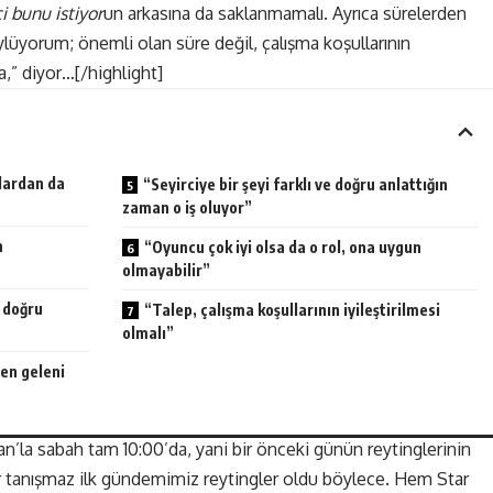
ci bunu istiyor
un arkasına da saklanmamalı. Ayrıca sürelerden
lüyorum; önemli olan süre değil, çalışma koşullarının
a,” diyor…[/highlight]
nlardan da
“Seyirciye bir şeyi farklı ve doğru anlattığın
zaman o iş oluyor”
n
“Oyuncu çok iyi olsa da o rol, ona uygun
olmayabilir”
 doğru
“Talep, çalışma koşullarının iyileştirilmesi
olmalı”
den geleni
la sabah tam 10:00’da, yani bir önceki günün reytinglerinin
şır tanışmaz ilk gündemimiz reytingler oldu böylece. Hem Star