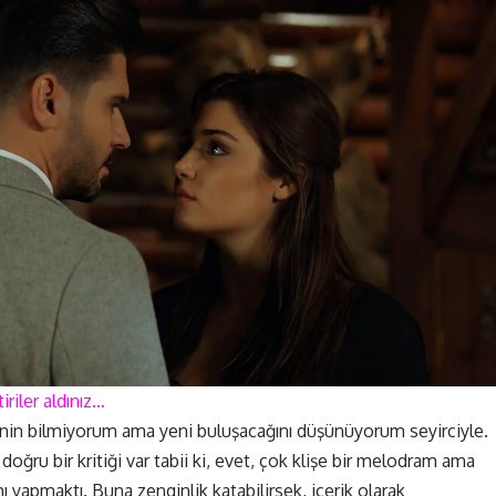
iriler aldınız…
cinin bilmiyorum ama yeni buluşacağını düşünüyorum seyirciyle.
doğru bir kritiği var tabii ki, evet, çok klişe bir melodram ama
yapmaktı. Buna zenginlik katabilirsek, içerik olarak