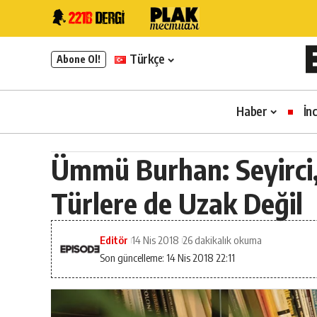
Türkçe
Abone Ol!
Haber
İn
Ümmü Burhan: Seyirci
Türlere de Uzak Değil
Editör
14 Nis 2018
26 dakikalık okuma
Son güncelleme: 14 Nis 2018 22:11