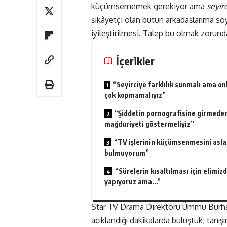
küçümsememek gerekiyor ama
seyir
şikâyetçi olan bütün arkadaşlarıma söy
iyileştirilmesi. Talep bu olmak zorund
İçerikler
“Seyirciye farklılık sunmalı ama o
çok kopmamalıyız”
“Şiddetin pornografisine girmede
mağduriyeti göstermeliyiz”
“TV işlerinin küçümsenmesini asla
bulmuyorum”
“Sürelerin kısaltılması için elimiz
yapıyoruz ama…”
Star TV Drama Direktörü Ümmü Burhan’
açıklandığı dakikalarda buluştuk; tanı