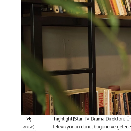
[highlight]Star TV Drama Direktörü 
televizyonun dünü, bugünü ve geleceği
PAYLAŞ