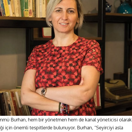
Ümmü Burhan, hem bir yönetmen hem de kanal yöneticisi olarak
 için önemli tespitlerde bulunuyor. Burhan, “Seyirciyi asla