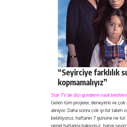
“Seyirciye farklılık
kopmamalıyız”
Star TV’de dizi gündemi nasıl belirlen
Gelen tüm projeler, deneyimli ve çok
alınıyor. Daha sonra çok iyi bir takım
belirliyoruz, haftanın 7 gününe ne tür
genel hatlarına bakıyoruz, hangi seyir