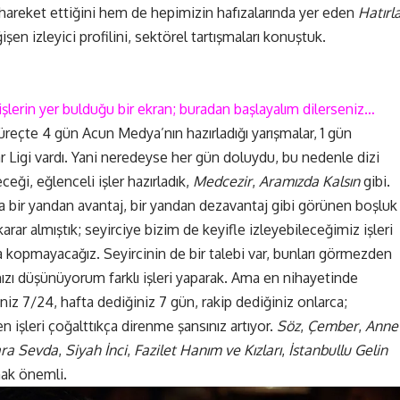
 hareket ettiğini hem de hepimizin hafızalarında yer eden
Hatırl
en izleyici profilini, sektörel tartışmaları konuştuk.
 işlerin yer bulduğu bir ekran; buradan başlayalım dilerseniz…
reçte 4 gün Acun Medya’nın hazırladığı yarışmalar, 1 gün
 Ligi vardı. Yani neredeyse her gün doluydu, bu nedenle dizi
ceği, eğlenceli işler hazırladık,
Medcezir
,
Aramızda Kalsın
gibi.
 bir yandan avantaj, bir yandan dezavantaj gibi görünen boşluk
karar almıştık; seyirciye bizim de keyifle izleyebileceğimiz işleri
 kopmayacağız. Seyircinin de bir talebi var, bunları görmezden
zı düşünüyorum farklı işleri yaparak. Ama en nihayetinde
ğiniz 7/24, hafta dediğiniz 7 gün, rakip dediğiniz onlarca;
 işleri çoğalttıkça direnme şansınız artıyor.
Söz
,
Çember
,
Anne
ra Sevda
,
Siyah İnci
,
Fazilet Hanım ve Kızları
,
İstanbullu Gelin
mak önemli.