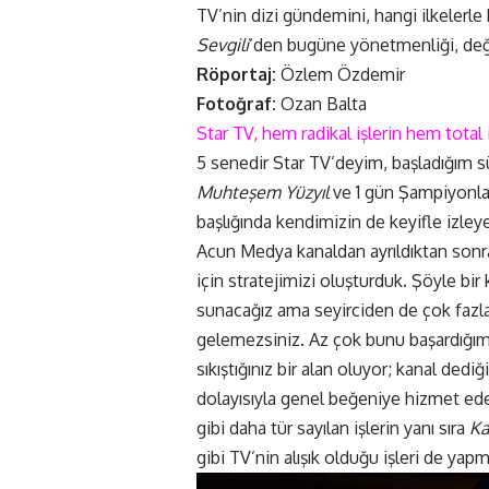
TV’nin dizi gündemini, hangi ilkelerle
Sevgili
‘den bugüne yönetmenliği, değiş
Röportaj:
Özlem Özdemir
Fotoğraf:
Ozan Balta
Star TV, hem radikal işlerin hem total
5 senedir Star TV’deyim, başladığım sü
Muhteşem Yüzyıl
ve 1 gün Şampiyonlar
başlığında kendimizin de keyifle izleye
Acun Medya kanaldan ayrıldıktan sonra
için stratejimizi oluşturduk. Şöyle bir 
sunacağız ama seyirciden de çok fazla
gelemezsiniz. Az çok bunu başardığımı
sıkıştığınız bir alan oluyor; kanal dedi
dolayısıyla genel beğeniye hizmet eden
gibi daha tür sayılan işlerin yanı sıra
Ka
gibi TV’nin alışık olduğu işleri de yap