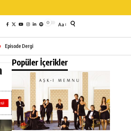
Aa
Episode Dergi
Popüler İçerikler
a
RGI