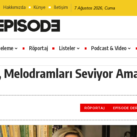
Hakkımızda
Künye
İletişim
7 Ağustos 2026, Cuma
celeme
Röportaj
Listeler
Podcast & Video
, Melodramları Seviyor Am
RÖPORTAJ
EPISODE DE