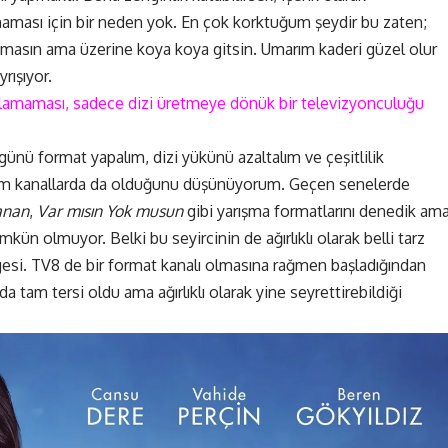
şmaması için bir neden yok. En çok korktuğum şeydir bu zaten;
şlamasın ama üzerine koya koya gitsin. Umarım kaderi güzel olur
rışıyor.
alamaması, sadece dizi üretmeye dönük bir televizyonculuğu
günü format yapalım, dizi yükünü azaltalım ve çeşitlilik
 tüm kanallarda da olduğunu düşünüyorum. Geçen senelerde
anan
,
Var mısın Yok musun
gibi yarışma formatlarını denedik am
ün olmuyor. Belki bu seyircinin de ağırlıklı olarak belli tarz
rgesi. TV8 de bir format kanalı olmasına rağmen başladığından
a tam tersi oldu ama ağırlıklı olarak yine seyrettirebildiği