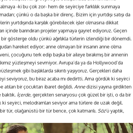
lmaya -ki bu çok zor- hem de seyirciye farklılık sunmaya
adan; çünkü o da başka bir direnç. Bizim için yurtdışı satışı da
erin yurtdışında karşılık görebilecek işler olmasına dikkat
arı içinde barındıran projeler yapmaya gayret ediyoruz. Geçen
bir gösterge oldu çünkü ağırlıkla türlerin izlendiği bir dönemdi.
ygudan hareket ediyor; anne olmayan bir insanın anne olma
eni, çocuğunu terk edip başka bir aileye bırakmış bir annenin
lkımız yüzleşmeyi sevmiyor. Avrupa’da ya da Hollywood’da
yüzleşmek gibi başlıklarda sıkıntı yaşıyoruz. Gerçekleri daha
yi seviyoruz, bu biraz acaba mı dedirtti. Ama gördük ki seyirci
 atılan bir çocuktan ibaret değildi.
Anne
dizisi yayına girdikten
e baktık.
İçerde
, gerçekten senaryosu çok güzel bir işti, o da bir
k ki seyirci, melodramları seviyor ama türlere de uzak değil.
bir tür, olağanüstü bir tür bence, çok katmanlı.
Söz
‘ü yaptık,