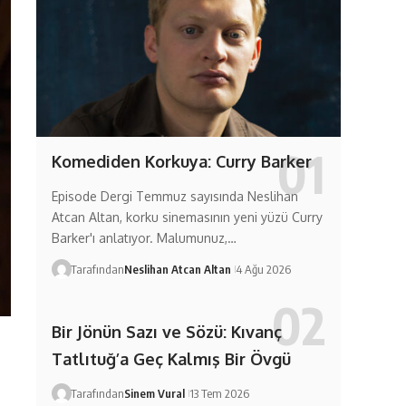
Komediden Korkuya: Curry Barker
Episode Dergi Temmuz sayısında Neslihan
Atcan Altan, korku sinemasının yeni yüzü Curry
Barker'ı anlatıyor. Malumunuz,…
Tarafından
Neslihan Atcan Altan
4 Ağu 2026
Bir Jönün Sazı ve Sözü: Kıvanç
Tatlıtuğ’a Geç Kalmış Bir Övgü
Tarafından
Sinem Vural
13 Tem 2026