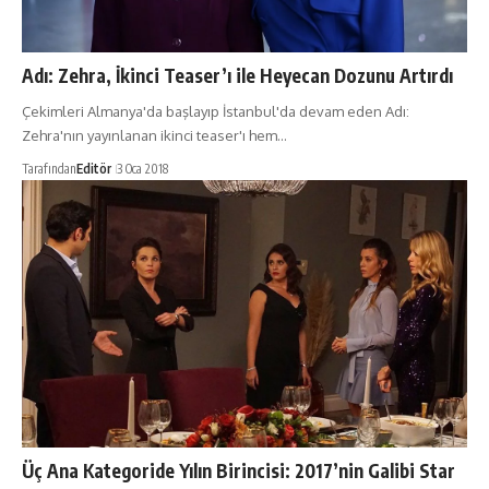
Adı: Zehra, İkinci Teaser’ı ile Heyecan Dozunu Artırdı
Çekimleri Almanya'da başlayıp İstanbul'da devam eden Adı:
Zehra'nın yayınlanan ikinci teaser'ı hem…
Tarafından
Editör
3 Oca 2018
Üç Ana Kategoride Yılın Birincisi: 2017’nin Galibi Star