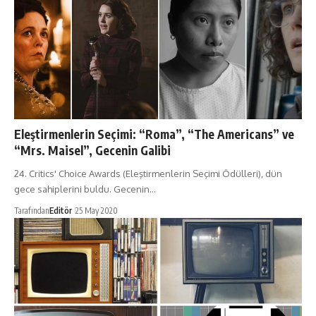
Eleştirmenlerin Seçimi: “Roma”, “The Americans” ve
“Mrs. Maisel”, Gecenin Galibi
24. Critics' Choice Awards (Eleştirmenlerin Seçimi Ödülleri), dün
gece sahiplerini buldu. Gecenin…
Tarafından
Editör
25 May 2020