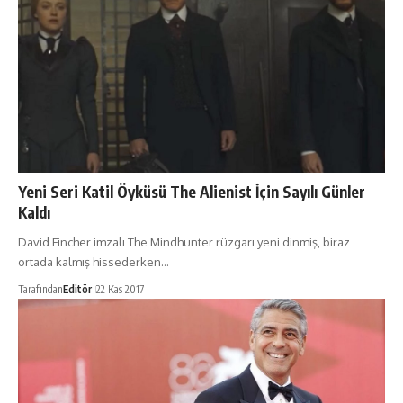
Yeni Seri Katil Öyküsü The Alienist İçin Sayılı Günler
Kaldı
David Fincher imzalı The Mindhunter rüzgarı yeni dinmiş, biraz
ortada kalmış hissederken…
Tarafından
Editör
22 Kas 2017