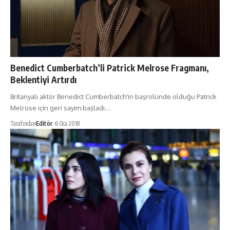
Benedict Cumberbatch’li Patrick Melrose Fragmanı,
Beklentiyi Artırdı
Britanyalı aktör Benedict Cumberbatch'in başrolünde olduğu Patrick
Melrose için geri sayım başladı.…
Tarafından
Editör
6 Oca 2018