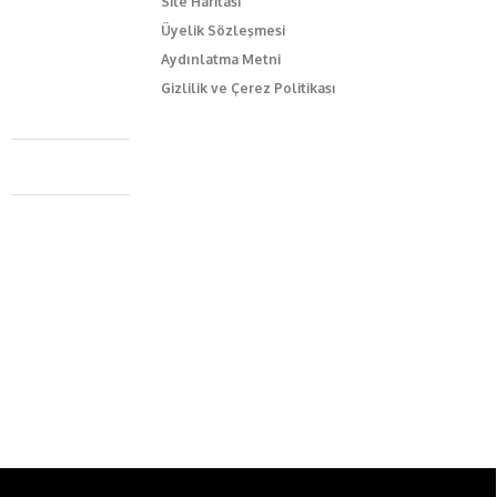
Site Haritası
Üyelik Sözleşmesi
Aydınlatma Metni
Gizlilik ve Çerez Politikası
Caferağa Mah. Dr. Şakir Paşa Sok. No3/A Kadıköy İstanbul
+90 543 345 46 00
info@episodemag.com
Bizi Takip Et!