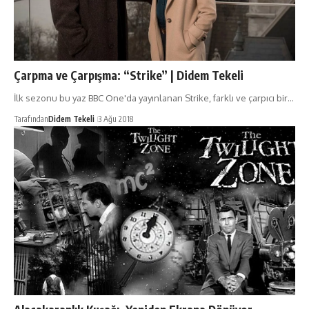
Çarpma ve Çarpışma: “Strike” | Didem Tekeli
İlk sezonu bu yaz BBC One'da yayınlanan Strike, farklı ve çarpıcı bir…
Tarafından
Didem Tekeli
3 Ağu 2018