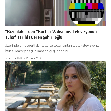
“Bizimkiler”den “Kurtlar Vadisi”ne: Televizyonun
Tuhaf Tarihi I Ceren Şehirlioğlu
Üzerinde en değerli dantellerle taçlandırılan tüplü televizyonlar,
İstiklal Marşı'yla açılıp kapandığı günden bu…
Tarafından
Editör
26 Tem 2018