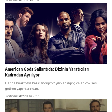
Tarafından
Editör
4 Oca 2018
American Gods Sallantıda: Dizinin Yaratıcıları
Kadrodan Ayrılıyor
Geride bırakmaya hazırlandığımız yılın en ilginç ve en çok ses
getiren yapımlarından…
Tarafından
Editör
1 Ara 2017