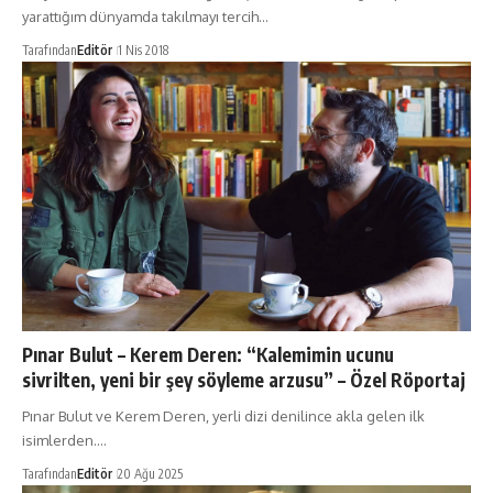
yarattığım dünyamda takılmayı tercih…
Tarafından
Editör
1 Nis 2018
Pınar Bulut – Kerem Deren: “Kalemimin ucunu
sivrilten, yeni bir şey söyleme arzusu” – Özel Röportaj
Pınar Bulut ve Kerem Deren, yerli dizi denilince akla gelen ilk
isimlerden.…
Tarafından
Editör
20 Ağu 2025