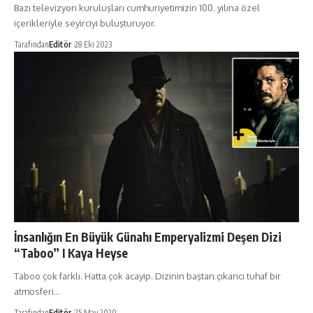
Bazı televizyon kuruluşları cumhuriyetimizin 100. yılına özel
içerikleriyle seyirciyi buluşturuyor.
Tarafından
Editör
28 Eki 2023
İnsanlığın En Büyük Günahı Emperyalizmi Deşen Dizi
“Taboo” I Kaya Heyse
Taboo çok farklı. Hatta çok acayip. Dizinin baştan çıkarıcı tuhaf bir
atmosferi…
Tarafından
Editör
25 May 2020