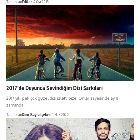
Tarafından
Editör
4 Oca 2018
2017’de Duyunca Sevindiğim Dizi Şarkıları
2017 yılı, pek çok güzel dizi izletti bize. Onlar sayesinde aynı
zamanda…
Tarafından
Onur Bayrakçeken
1 Haz 2020