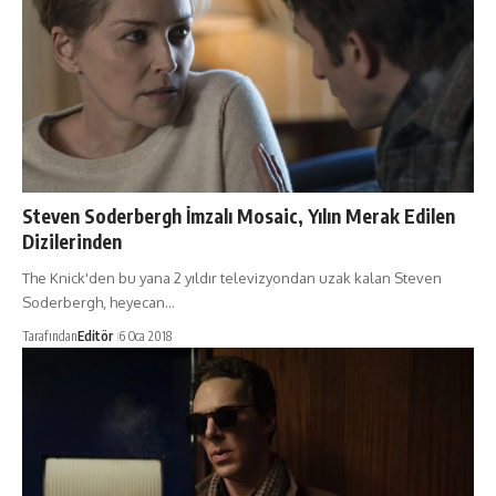
Steven Soderbergh İmzalı Mosaic, Yılın Merak Edilen
Dizilerinden
The Knick'den bu yana 2 yıldır televizyondan uzak kalan Steven
Soderbergh, heyecan…
Tarafından
Editör
6 Oca 2018