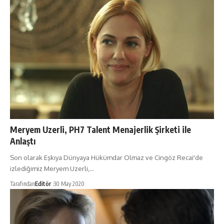
Meryem Uzerli, PH7 Talent Menajerlik Şirketi ile
Anlaştı
Son olarak Eşkıya Dünyaya Hükümdar Olmaz ve Cingöz Recai'de
izlediğimiz Meryem Uzerli,…
Tarafından
Editör
30 May 2020