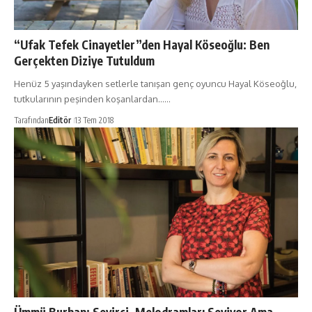
“Ufak Tefek Cinayetler”den Hayal Köseoğlu: Ben
Gerçekten Diziye Tutuldum
Henüz 5 yaşındayken setlerle tanışan genç oyuncu Hayal Köseoğlu,
tutkularının peşinden koşanlardan...…
Tarafından
Editör
13 Tem 2018