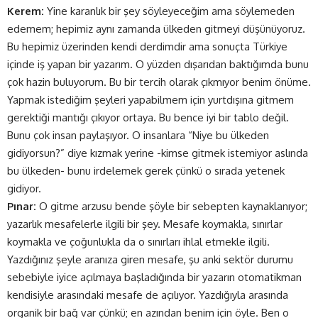
Kerem:
Yine karanlık bir şey söyleyeceğim ama söylemeden
edemem; hepimiz aynı zamanda ülkeden gitmeyi düşünüyoruz.
Bu hepimiz üzerinden kendi derdimdir ama sonuçta Türkiye
içinde iş yapan bir yazarım. O yüzden dışarıdan baktığımda bunu
çok hazin buluyorum. Bu bir tercih olarak çıkmıyor benim önüme.
Yapmak istediğim şeyleri yapabilmem için yurtdışına gitmem
gerektiği mantığı çıkıyor ortaya. Bu bence iyi bir tablo değil.
Bunu çok insan paylaşıyor. O insanlara “Niye bu ülkeden
gidiyorsun?” diye kızmak yerine -kimse gitmek istemiyor aslında
bu ülkeden- bunu irdelemek gerek çünkü o sırada yetenek
gidiyor.
Pınar:
O gitme arzusu bende şöyle bir sebepten kaynaklanıyor;
yazarlık mesafelerle ilgili bir şey. Mesafe koymakla, sınırlar
koymakla ve çoğunlukla da o sınırları ihlal etmekle ilgili.
Yazdığınız şeyle aranıza giren mesafe, şu anki sektör durumu
sebebiyle iyice açılmaya başladığında bir yazarın otomatikman
kendisiyle arasındaki mesafe de açılıyor. Yazdığıyla arasında
organik bir bağ var çünkü; en azından benim için öyle. Ben o