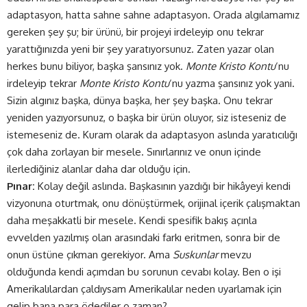
adaptasyon, hatta sahne sahne adaptasyon. Orada algılamamız
gereken şey şu; bir ürünü, bir projeyi irdeleyip onu tekrar
yarattığınızda yeni bir şey yaratıyorsunuz. Zaten yazar olan
herkes bunu biliyor, başka şansınız yok.
Monte Kristo Kontu
‘nu
irdeleyip tekrar
Monte Kristo Kontu
‘nu yazma şansınız yok yani.
Sizin algınız başka, dünya başka, her şey başka. Onu tekrar
yeniden yazıyorsunuz, o başka bir ürün oluyor, siz isteseniz de
istemeseniz de. Kuram olarak da adaptasyon aslında yaratıcılığı
çok daha zorlayan bir mesele. Sınırlarınız ve onun içinde
ilerlediğiniz alanlar daha dar olduğu için.
Pınar:
Kolay değil aslında. Başkasının yazdığı bir hikâyeyi kendi
vizyonuna oturtmak, onu dönüştürmek, orijinal içerik çalışmaktan
daha meşakkatli bir mesele. Kendi spesifik bakış açınla
evvelden yazılmış olan arasındaki farkı eritmen, sonra bir de
onun üstüne çıkman gerekiyor. Ama
Suskunlar
mevzu
olduğunda kendi açımdan bu sorunun cevabı kolay. Ben o işi
Amerikalılardan çaldıysam Amerikalılar neden uyarlamak için
gelip bana para ödediler o zaman?