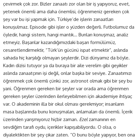
çevirmek çok zor. Bizler zanaatı zor olan bir iş yapıyoruz, evet,
yetenek önemli ama daha önemlisi, öğrenmeniz gereken çok
şey var bu işi yapmak için. Türkiye’de işlerin zanaatları
konuşulmaz. Episode gibi işler o yüzden değerli. Futbolumuz da
öyledir, hangi sistem, hangi mantık… Bunları konuşmaz, analiz
etmeyiz. Başarılar kazandığımızdaki başarı formülümüz,
cesaretlendirmektir, “Türk’ün gücünü ispat etmektir”, aslında
sahada hiç karşılığı olmayan şeylerdir. Dizi dünyamız da böyle.
Kadın dizisi tutuyor ya da buraya bir aile verelim gibi geyikler
aslında zanaatçının işi değil, onlar başka bir seviye. Zanaatımızı
öğrenmek çok önemli çünkü zor, astronot olmak gibi bir şey bu
yani. Öğrenmen gereken bir şeyler var orada ama öğrenmen
gereken şeyler üzerinden ilerleyebilmen için akademiye ihtiyaç
var. O akademinin illa bir okul olması gerekmiyor; insanların
masa başlarında bunu konuşmaları, anlamaları da önemli. İçerik
üzerinden yarışmıyoruz hiçbir zaman.
Ezel
zamanının en
sevdiğim tarafı oydu, içerikler kapışabiliyordu. O olsa, o
diyalektikten bir şey çıkar zaten. “O bunu böyle yapıyor, ben ona