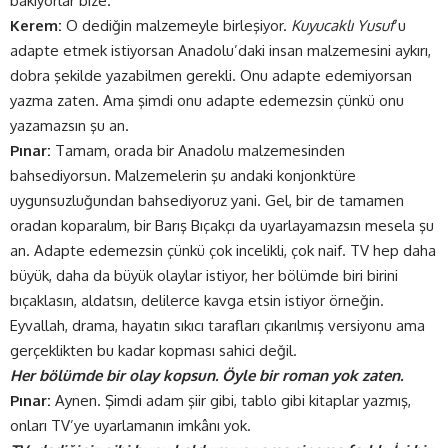
bakıyorlar bize.
Kerem:
O dediğin malzemeyle birleşiyor.
Kuyucaklı Yusuf
‘u
adapte etmek istiyorsan Anadolu’daki insan malzemesini aykırı,
dobra şekilde yazabilmen gerekli. Onu adapte edemiyorsan
yazma zaten. Ama şimdi onu adapte edemezsin çünkü onu
yazamazsın şu an.
Pınar:
Tamam, orada bir Anadolu malzemesinden
bahsediyorsun. Malzemelerin şu andaki konjonktüre
uygunsuzluğundan bahsediyoruz yani. Gel, bir de tamamen
oradan koparalım, bir Barış Bıçakçı da uyarlayamazsın mesela şu
an. Adapte edemezsin çünkü çok incelikli, çok naif. TV hep daha
büyük, daha da büyük olaylar istiyor, her bölümde biri birini
bıçaklasın, aldatsın, delilerce kavga etsin istiyor örneğin.
Eyvallah, drama, hayatın sıkıcı tarafları çıkarılmış versiyonu ama
gerçeklikten bu kadar kopması sahici değil.
Her bölümde bir olay kopsun. Öyle bir roman yok zaten.
Pınar:
Aynen. Şimdi adam şiir gibi, tablo gibi kitaplar yazmış,
onları TV’ye uyarlamanın imkânı yok.