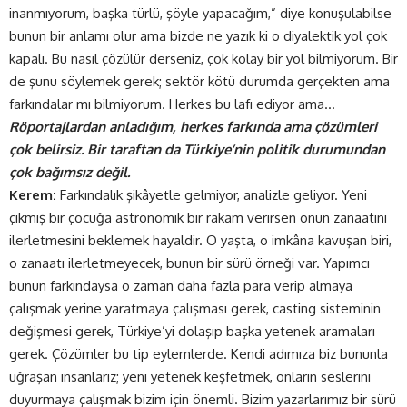
inanmıyorum, başka türlü, şöyle yapacağım,” diye konuşulabilse
bunun bir anlamı olur ama bizde ne yazık ki o diyalektik yol çok
kapalı. Bu nasıl çözülür derseniz, çok kolay bir yol bilmiyorum. Bir
de şunu söylemek gerek; sektör kötü durumda gerçekten ama
farkındalar mı bilmiyorum. Herkes bu lafı ediyor ama…
Röportajlardan anladığım, herkes farkında ama çözümleri
çok belirsiz. Bir taraftan da Türkiye’nin politik durumundan
çok bağımsız değil.
Kerem:
Farkındalık şikâyetle gelmiyor, analizle geliyor. Yeni
çıkmış bir çocuğa astronomik bir rakam verirsen onun zanaatını
ilerletmesini beklemek hayaldir. O yaşta, o imkâna kavuşan biri,
o zanaatı ilerletmeyecek, bunun bir sürü örneği var. Yapımcı
bunun farkındaysa o zaman daha fazla para verip almaya
çalışmak yerine yaratmaya çalışması gerek, casting sisteminin
değişmesi gerek, Türkiye’yi dolaşıp başka yetenek aramaları
gerek. Çözümler bu tip eylemlerde. Kendi adımıza biz bununla
uğraşan insanlarız; yeni yetenek keşfetmek, onların seslerini
duyurmaya çalışmak bizim için önemli. Bizim yazarlarımız bir sürü