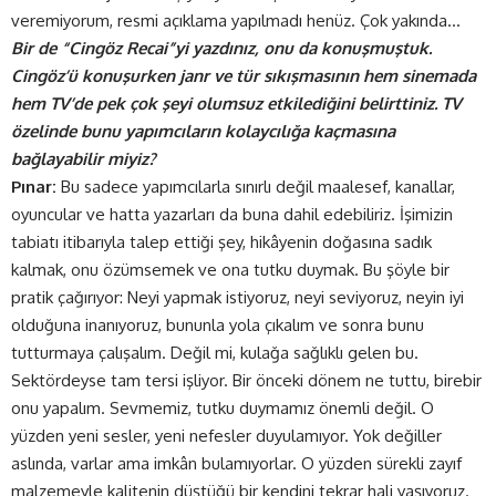
veremiyorum, resmi açıklama yapılmadı henüz. Çok yakında…
Bir de “Cingöz Recai”yi yazdınız, onu da konuşmuştuk.
Cingöz’ü konuşurken janr ve tür sıkışmasının hem sinemada
hem TV’de pek çok şeyi olumsuz etkilediğini belirttiniz. TV
özelinde bunu yapımcıların kolaycılığa kaçmasına
bağlayabilir miyiz?
Pınar:
Bu sadece yapımcılarla sınırlı değil maalesef, kanallar,
oyuncular ve hatta yazarları da buna dahil edebiliriz. İşimizin
tabiatı itibarıyla talep ettiği şey, hikâyenin doğasına sadık
kalmak, onu özümsemek ve ona tutku duymak. Bu şöyle bir
pratik çağırıyor: Neyi yapmak istiyoruz, neyi seviyoruz, neyin iyi
olduğuna inanıyoruz, bununla yola çıkalım ve sonra bunu
tutturmaya çalışalım. Değil mi, kulağa sağlıklı gelen bu.
Sektördeyse tam tersi işliyor. Bir önceki dönem ne tuttu, birebir
onu yapalım. Sevmemiz, tutku duymamız önemli değil. O
yüzden yeni sesler, yeni nefesler duyulamıyor. Yok değiller
aslında, varlar ama imkân bulamıyorlar. O yüzden sürekli zayıf
malzemeyle kalitenin düştüğü bir kendini tekrar hali yaşıyoruz.