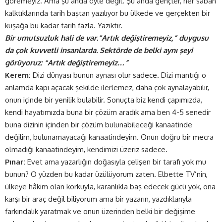
göremeyiz. Ama şu anda öyle değil. Şu anda gençler, her sabah
kalktıklarında tarih baştan yazılıyor bu ülkede ve gerçekten bir
kuşağa bu kadar tarih fazla. Yazıktır.
Bir umutsuzluk hali de var.”Artık değiştiremeyiz,” duygusu
da çok kuvvetli insanlarda. Sektörde de belki aynı şeyi
görüyoruz: “Artık değiştiremeyiz…”
Kerem:
Dizi dünyası bunun aynası olur sadece. Dizi mantığı o
anlamda kapı açacak şekilde ilerlemez, daha çok aynalayabilir,
onun içinde bir yenilik bulabilir. Sonuçta biz kendi çapımızda,
kendi hayatımızda buna bir çözüm aradık ama ben 4-5 senedir
buna dizinin içinden bir çözüm bulunabileceği kanaatinde
değilim, bulunamayacağı kanaatindeyim. Onun doğru bir mecra
olmadığı kanaatindeyim, kendimizi üzeriz sadece.
Pınar:
Evet ama yazarlığın doğasıyla çelişen bir tarafı yok mu
bunun? O yüzden bu kadar üzülüyorum zaten. Elbette TV’nin,
ülkeye hâkim olan korkuyla, karanlıkla baş edecek gücü yok, ona
karşı bir araç değil biliyorum ama bir yazarın, yazdıklarıyla
farkındalık yaratmak ve onun üzerinden belki bir değişime