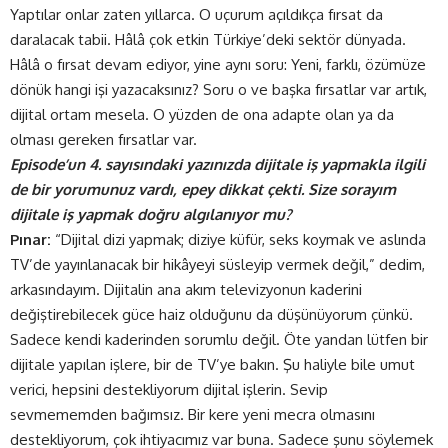
Yaptılar onlar zaten yıllarca. O uçurum açıldıkça fırsat da
daralacak tabii. Hâlâ çok etkin Türkiye’deki sektör dünyada.
Hâlâ o fırsat devam ediyor, yine aynı soru: Yeni, farklı, özümüze
dönük hangi işi yazacaksınız? Soru o ve başka fırsatlar var artık,
dijital ortam mesela. O yüzden de ona adapte olan ya da
olması gereken fırsatlar var.
Episode’un 4. sayısındaki yazınızda dijitale iş yapmakla ilgili
de bir yorumunuz vardı, epey dikkat çekti. Size sorayım
dijitale iş yapmak doğru algılanıyor mu?
Pınar:
“Dijital dizi yapmak; diziye küfür, seks koymak ve aslında
TV’de yayınlanacak bir hikâyeyi süsleyip vermek değil,” dedim,
arkasındayım. Dijitalin ana akım televizyonun kaderini
değiştirebilecek güce haiz olduğunu da düşünüyorum çünkü.
Sadece kendi kaderinden sorumlu değil. Öte yandan lütfen bir
dijitale yapılan işlere, bir de TV’ye bakın. Şu haliyle bile umut
verici, hepsini destekliyorum dijital işlerin. Sevip
sevmememden bağımsız. Bir kere yeni mecra olmasını
destekliyorum, çok ihtiyacımız var buna. Sadece şunu söylemek