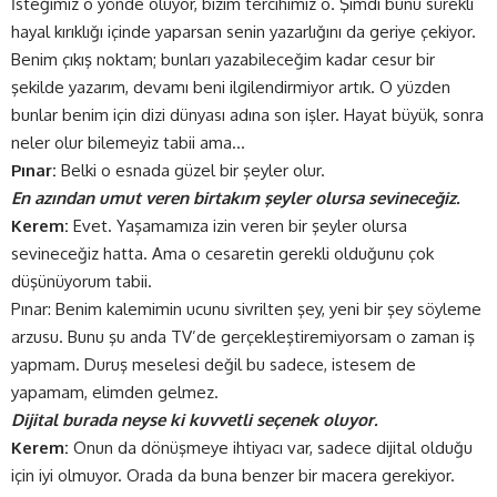
İsteğimiz o yönde oluyor, bizim tercihimiz o. Şimdi bunu sürekli
hayal kırıklığı içinde yaparsan senin yazarlığını da geriye çekiyor.
Benim çıkış noktam; bunları yazabileceğim kadar cesur bir
şekilde yazarım, devamı beni ilgilendirmiyor artık. O yüzden
bunlar benim için dizi dünyası adına son işler. Hayat büyük, sonra
neler olur bilemeyiz tabii ama…
Pınar:
Belki o esnada güzel bir şeyler olur.
En azından umut veren birtakım şeyler olursa sevineceğiz.
Kerem:
Evet. Yaşamamıza izin veren bir şeyler olursa
sevineceğiz hatta. Ama o cesaretin gerekli olduğunu çok
düşünüyorum tabii.
Pınar: Benim kalemimin ucunu sivrilten şey, yeni bir şey söyleme
arzusu. Bunu şu anda TV’de gerçekleştiremiyorsam o zaman iş
yapmam. Duruş meselesi değil bu sadece, istesem de
yapamam, elimden gelmez.
Dijital burada neyse ki kuvvetli seçenek oluyor.
Kerem:
Onun da dönüşmeye ihtiyacı var, sadece dijital olduğu
için iyi olmuyor. Orada da buna benzer bir macera gerekiyor.