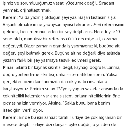
işimiz ve sorumluluğumuz vasatı yüceltmek değil. Sıradanı
yenmek, orijinalleştirmek.
Kerem:
Ya da yazmış olduğun şeyi yaz. Başarı kıstasımız şu:
Başarılı olmak için ne yaptıysan aynısı tekrar et.
Ezel
referansının
gelmesi, beni memnun eden bir şey değil artık. Neredeyse 10
sene oldu, mantıksız bir referans çünkü geçmişe ait, o zaman
değerliydi. Bizler zamanın dışında iş yapmıyoruz ki, bugüne ait
değerli şeyi bulmak gerek. Bugüne ait ne değerli diye aslında
yazarın farklı bir şey yazmaya teşvik edilmesi gerek.
Pınar:
Sıkıntı bir kaynak sıkıntısı değil, kaynağı doğru kullanma,
doğru yönlendirme sıkıntısı; daha sistematik bir sorun. Yoksa
gerçekten bizim kurslarımızda da çok yaratıcı insanlarla
karşılaşıyoruz. Eminim şu an TV’ye iş yapan yazarlar arasında da
çok nitelikli kalemler var ama sistem, onların niteliklerinin öne
çıkmasına izin vermiyor. Aksine, “Sakla bunu, bana benim
istediğimi ver!” diyor.
Kerem:
Bir de bu işin zanaat tarafı Türkiye’de çok algılanan bir
mesele değil. Türkiye dizi dünyası öyle doğdu, o yüzden de