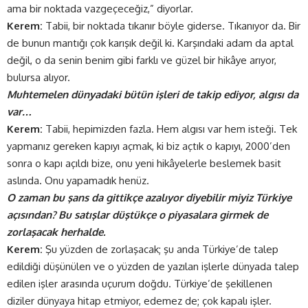
ama bir noktada vazgeçeceğiz,” diyorlar.
Kerem:
Tabii, bir noktada tıkanır böyle giderse. Tıkanıyor da. Bir
de bunun mantığı çok karışık değil ki. Karşındaki adam da aptal
değil, o da senin benim gibi farklı ve güzel bir hikâye arıyor,
bulursa alıyor.
Muhtemelen dünyadaki bütün işleri de takip ediyor, algısı da
var…
Kerem:
Tabii, hepimizden fazla. Hem algısı var hem isteği. Tek
yapmanız gereken kapıyı açmak, ki biz açtık o kapıyı, 2000’den
sonra o kapı açıldı bize, onu yeni hikâyelerle beslemek basit
aslında. Onu yapamadık henüz.
O zaman bu şans da gittikçe azalıyor diyebilir miyiz Türkiye
açısından? Bu satışlar düştükçe o piyasalara girmek de
zorlaşacak herhalde.
Kerem:
Şu yüzden de zorlaşacak; şu anda Türkiye’de talep
edildiği düşünülen ve o yüzden de yazılan işlerle dünyada talep
edilen işler arasında uçurum doğdu. Türkiye’de şekillenen
diziler dünyaya hitap etmiyor, edemez de; çok kapalı işler.