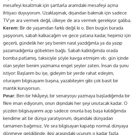
mesafeyi kısaltmak için şartlarla aramdaki mesafeyi açma
ihtiyacı duyuyorum. Uzaklaşmak, dışarıdan bakmak için sadece
TV’ye ara vermek değil, ülkeye de ara vermek gerekiyor galiba.
Kerem:
Bir de yaşamdan farklı değil ki o. Ben bugün burada
yaşıyorum, sabah kalkacağım ve gece yatana kadar, hepimiz için
geçerli, gündelik her şey benim nasıl yazdığımla ya da yazıp
yazamadığımla göbekten bağlı. Sabah kalktığımda orada
bomba patlamış, taksiciyle şöyle kavga etmişim vb. gün içinde
olan şeyler benim yazmama engel şeyler zaten. İnsan da şunu
istiyor: Başlarım bu işe, gideyim bir yerde rahat edeyim,
oturayım bilgisayarın başına, yazabileyim gibi çok basit bir
mantık kuruyorsun.
Pınar:
Ben bir hikâyeyi, bir senaryoyu yazmaya başladığımda bir
fikre iman ediyorum, onun dışındaki her şeyi unutacak kadar. O
yüzden bilgisayarımı açıp sadece onunla baş başa kaldığımda
kendime ait bir dünya yaratıyorum, dışarıdaki dünyadan
tamamen bağımsız. Ve sıra bilgisayarı kapatıp normal dünyaya
dönmeye geldiğinde, ikisi arasındaki uçurum o kadar fazla