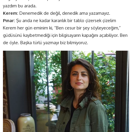
yazdım bu arada.
Kerem:
Denemedik de değil, denedik ama yazamayız.
Pınar:
Şu anda ne kadar karanlık bir tablo çizersek çizelim
Kerem her gün eminim ki, “Ben cesur bir şey söyleyeceğim,”
güdüsünü kaybetmediği için bilgisayarın kapağını açabiliyor. Ben
de öyle. Başka türlü yazmayı biz bilmiyoruz.