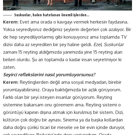
Suskunlar, halen hatırlanan önemli işlerden…
Kerem:
Evet ama orada o kavgayı vermek herkesin faydasına.
Yoksa seyrediyoruz dediğimiz şeylerin değerleri çok azalıyor. Bir
de hep seyrediliyorlarmış gibi konuşuyoruz ama toplamda TV
dizisi daha az seyredilen bir şey haline geldi.
Ezel
,
Suskunlar
zamanı 15 reyting aldığımızda yanımızda yine 15 reyting alan
birileri olurdu. Şu an toplamda o kadar insan seyretmiyor ki
zaten.
Seyirci reflekslerini nasıl yorumluyorsunuz?
Kerem:
Reytinglerden değil ama sosyal medyadan, birebir
yorumlayabilirsiniz. Oraya baktığımızda bir açlık görüyorum.
Farklı olan bir şeyi isteyen insanlar görüyorum. Reyting
sistemine bakarsam onu göremem ama. Reyting sistemi o
görüntüyü kapının dışına atmak için kurulmuş bir sistem. Dizi,
kültürün çok doğru bir aynası. Sinema ya da başka kollardan
daha doğru çünkü ticari bir mesele ve bir evin içinde duruyor,
çok seyrediliyor. Boğaziçi’nde ders veriyordum. Orada