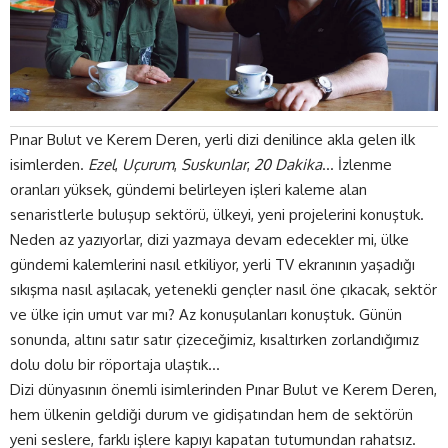
Pınar Bulut ve Kerem Deren, yerli dizi denilince akla gelen ilk
isimlerden.
Ezel
,
Uçurum
,
Suskunlar
,
20 Dakika
… İzlenme
oranları yüksek, gündemi belirleyen işleri kaleme alan
senaristlerle buluşup sektörü, ülkeyi, yeni projelerini konuştuk.
Neden az yazıyorlar, dizi yazmaya devam edecekler mi, ülke
gündemi kalemlerini nasıl etkiliyor, yerli TV ekranının yaşadığı
sıkışma nasıl aşılacak, yetenekli gençler nasıl öne çıkacak, sektör
ve ülke için umut var mı? Az konuşulanları konuştuk. Günün
sonunda, altını satır satır çizeceğimiz, kısaltırken zorlandığımız
dolu dolu bir röportaja ulaştık…
Dizi dünyasının önemli isimlerinden Pınar Bulut ve Kerem Deren,
hem ülkenin geldiği durum ve gidişatından hem de sektörün
yeni seslere, farklı işlere kapıyı kapatan tutumundan rahatsız.