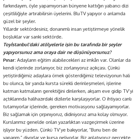
farkındayım, öyle yapamıyorsan bünyene kattığın yabancı dizi
çeşitliliğiyle artırabilirsin üyelerini. BluTV yapıyor o anlamda
güzel bir şeyler.
Yıllardır sektördesiniz, donanımlı insan yetiştirmeye yönelik
boşluklar var sanki sektörde.
Toyİstanbul’daki atölyelerle işin bu tarafında bir şeyler
yapıyorsunuz ama oraya dair ne düşünüyorsunuz?
Pınar:
Adayların eğitim alabilecekleri az imkân var. Olanlar da
kendi içlerinde zorlanıyor, biz zorlanıyoruz açıkçası. Çünkü
yetiştirdiğimiz adaylara örnek gösterdiğimiz televizyonun hali
bu olunca, bir yanda kursta sürekli derinleşmeleri, işlerine
katman katmaların gerektiğini dinlerken, akşam eve gidip TV’yi
açtıklarında halihazırdaki dizilerle karşılaşıyorlar. O ihtiyacı canlı
tutamıyorlar içlerinde, gereken motivasyonu sağlayamıyorlar.
Biz sağlamak için çırpınıyoruz, didiniyoruz ama kolay olmuyor.
Kurslarımız genelde onları yazarlıktan vazgeçirmek üzerine
işliyor bu yüzden. Çünkü TV’ye bakıyorlar, “Bunu ben de
yaparım,” diyorlar ve kursa geliyorlar. Biz anlatıyoruz gerçekte