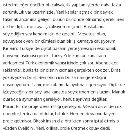
istedim; eğer öncüler olacaksak, ilk yapılan işlerde daha fazla
sorumluluk var üzerimizde. Yeni kapılar açmak, bir bayrak
taşımak anlamına geliyor, bunun bilincinde olmamız gerek. Ben
de bir dijital mecraya iş çalışıyorum şimdi. Başkalarına
söylediğim şey kendim için de geçerli. Meselesi olan,
söyleyecek yeni bir cümlesi olan bir iş kurmaya çalışıyorum.
Kerem:
Türkiye’de dijital pazarın yerleşmesi için ekonomik
bariyerin aşılması gerek. Türkiye’de kurulan kanalların
yerleşmesi Türk ekonomik yapısı içinde çok zor. Abonelikler,
reklamlar, bunlarla bir dizinin çıkması gerçekten çok zor. Biraz
yokuş yukarı bir iş. Ben onun için bir zaman gerektiğini
düşünüyorum. Tabii, mecraların da ayrılması gerekiyor. Dijitalde
izleyeceğiniz bir şeyi ana kanalda seyretmemeniz lazım. Mantık
olarak da ayrılmaları gerekiyor, henüz ayrılmış değiller.
Pınar:
Bir de proje devamlılığı gerekiyor.
Masum
da
Fi
de çok
önemli işlerdi ama oldular, bittiler. Hemen devamında yeni
proje gelmiyor. Birçok insan dizi bittikten sonra iptal etmiş o
yüzden üyeliğini. Yeni, orijinal proje üretmek kolay değil