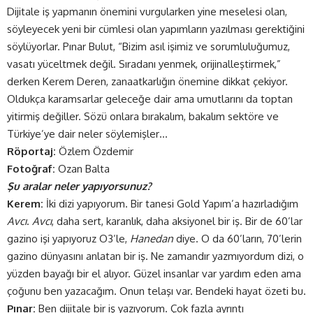
Dijitale iş yapmanın önemini vurgularken yine meselesi olan,
söyleyecek yeni bir cümlesi olan yapımların yazılması gerektiğini
söylüyorlar. Pınar Bulut, “Bizim asıl işimiz ve sorumluluğumuz,
vasatı yüceltmek değil. Sıradanı yenmek, orijinalleştirmek,”
derken Kerem Deren, zanaatkarlığın önemine dikkat çekiyor.
Oldukça karamsarlar geleceğe dair ama umutlarını da toptan
yitirmiş değiller. Sözü onlara bırakalım, bakalım sektöre ve
Türkiye’ye dair neler söylemişler…
Röportaj:
Özlem Özdemir
Fotoğraf:
Ozan Balta
Şu aralar neler yapıyorsunuz?
Kerem:
İki dizi yapıyorum. Bir tanesi Gold Yapım’a hazırladığım
Avcı
.
Avcı
, daha sert, karanlık, daha aksiyonel bir iş. Bir de 60’lar
gazino işi yapıyoruz O3’le,
Hanedan
diye. O da 60’ların, 70’lerin
gazino dünyasını anlatan bir iş. Ne zamandır yazmıyordum dizi, o
yüzden bayağı bir el alıyor. Güzel insanlar var yardım eden ama
çoğunu ben yazacağım. Onun telaşı var. Bendeki hayat özeti bu.
Pınar:
Ben dijitale bir iş yazıyorum. Çok fazla ayrıntı