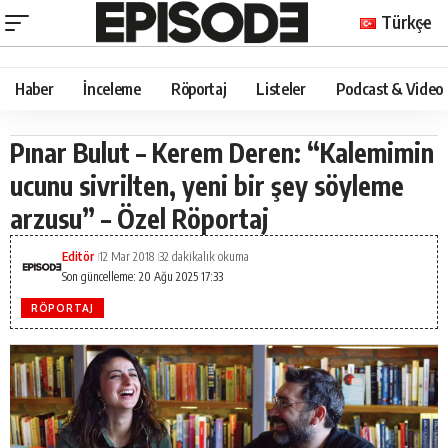
Türkçe
Haber
İnceleme
Röportaj
Listeler
Podcast & Video
Pınar Bulut – Kerem Deren: “Kalemimin
ucunu sivrilten, yeni bir şey söyleme
arzusu” – Özel Röportaj
Editör
12 Mar 2018
32 dakikalık okuma
Son güncelleme: 20 Ağu 2025 17:33
RÖPORTAJ