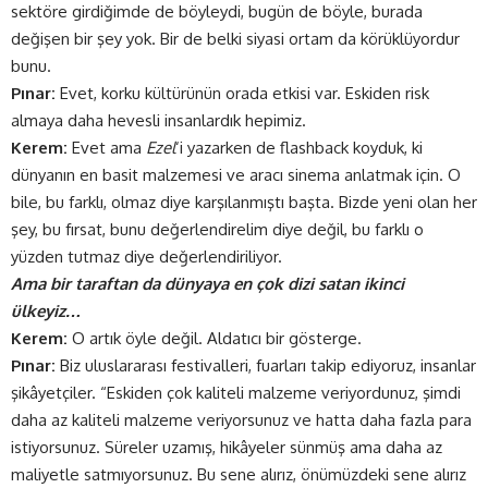
sektöre girdiğimde de böyleydi, bugün de böyle, burada
değişen bir şey yok. Bir de belki siyasi ortam da körüklüyordur
bunu.
Pınar:
Evet, korku kültürünün orada etkisi var. Eskiden risk
almaya daha hevesli insanlardık hepimiz.
Kerem:
Evet ama
Ezel
‘i yazarken de flashback koyduk, ki
dünyanın en basit malzemesi ve aracı sinema anlatmak için. O
bile, bu farklı, olmaz diye karşılanmıştı başta. Bizde yeni olan her
şey, bu fırsat, bunu değerlendirelim diye değil, bu farklı o
yüzden tutmaz diye değerlendiriliyor.
Ama bir taraftan da dünyaya en çok dizi satan ikinci
ülkeyiz…
Kerem:
O artık öyle değil. Aldatıcı bir gösterge.
Pınar:
Biz uluslararası festivalleri, fuarları takip ediyoruz, insanlar
şikâyetçiler. “Eskiden çok kaliteli malzeme veriyordunuz, şimdi
daha az kaliteli malzeme veriyorsunuz ve hatta daha fazla para
istiyorsunuz. Süreler uzamış, hikâyeler sünmüş ama daha az
maliyetle satmıyorsunuz. Bu sene alırız, önümüzdeki sene alırız