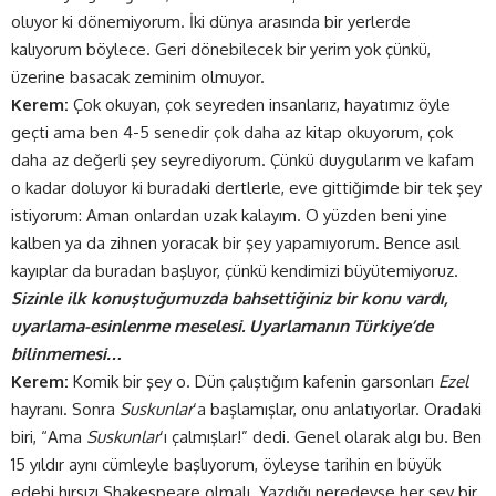
oluyor ki dönemiyorum. İki dünya arasında bir yerlerde
kalıyorum böylece. Geri dönebilecek bir yerim yok çünkü,
üzerine basacak zeminim olmuyor.
Kerem:
Çok okuyan, çok seyreden insanlarız, hayatımız öyle
geçti ama ben 4-5 senedir çok daha az kitap okuyorum, çok
daha az değerli şey seyrediyorum. Çünkü duygularım ve kafam
o kadar doluyor ki buradaki dertlerle, eve gittiğimde bir tek şey
istiyorum: Aman onlardan uzak kalayım. O yüzden beni yine
kalben ya da zihnen yoracak bir şey yapamıyorum. Bence asıl
kayıplar da buradan başlıyor, çünkü kendimizi büyütemiyoruz.
Sizinle ilk konuştuğumuzda bahsettiğiniz bir konu vardı,
uyarlama-esinlenme meselesi. Uyarlamanın Türkiye’de
bilinmemesi…
Kerem:
Komik bir şey o. Dün çalıştığım kafenin garsonları
Ezel
hayranı. Sonra
Suskunlar
‘a başlamışlar, onu anlatıyorlar. Oradaki
biri, “Ama
Suskunlar
‘ı çalmışlar!” dedi. Genel olarak algı bu. Ben
15 yıldır aynı cümleyle başlıyorum, öyleyse tarihin en büyük
edebi hırsızı Shakespeare olmalı. Yazdığı neredeyse her şey bir