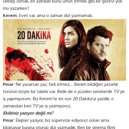
sebep olmak, en azından bunu umut etmek gibi bir görevi yok
mu yazarken?
Kerem:
Evet var, ama o zaman dizi yazmamalı.
Pınar:
Ne yazarsan yaz, fark etmez… Benim bildiğim yazarlık
türünün böyle bir talebi var. Belki de o yüzden senelerdir TV’ye
iş yapmıyorum. Biz Kerem’le en son
20 Dakika
‘yı yazdık, o
zamandan beri TV’ye iş yazmıyoruz.
Ekibiniz yazıyor değil mi?
Pınar:
Ekipler yazıyor, biz süpervize ediyoruz onları ama
bilgisayar başına oturup dizi yazmadık. Ben bir sinema filmi