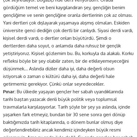
gördüğüm temel ve beni kaygılandıran şey, gençliğin benim
gençliğime ve senin gençliğine oranla dertlerinin çok az olması.
Yani dertleri çok dışlayarak yaşamaya alışmış olmaları. Eskiden
üniversite genci dediğin çok dertli bir canlıydı. Siyasi derdi vardı,
kişisel derdi vardı, o dertler onları büyütürdü. Şimdi o
dertlerden daha soyut, o anlamda daha ruhsuz bir gençlik
yetiştiriyoruz. Kişisel gözlemim bu. Bu, korkuyla da alakalı. Korku
refleksi böyle bir şey olabilir zaten, bir de etkileyemeyeceğini
düşünmek… Aslında diziler daha iyi, daha değerli olsun
istiyorsak o zaman o kültürü daha iyi, daha değerli hale
getirmemiz gerekiyor. Çünkü onlar seyredecekler.
Pınar:
Bu ülkede yaşayan gençler her sabah uyandıklarında
tarihi baştan yazacak denli büyük politik veya toplumsal
travmalarla karşılaşıyorlar. Tarih şöyle bir şey ya aslında, içinde
yaşarken fark etmeyiz, bundan bir 30 sene sonra geri dönüp
baktığımızda tarih kitaplarında, o dönem bunlar olmuş diye
değerlendirebiliriz ancak kendimiz içindeyken büyük resmi