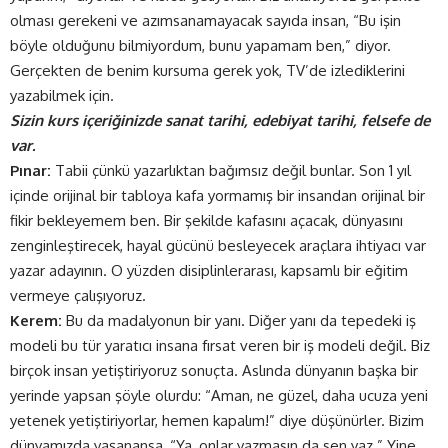
olması gerekeni ve azımsanamayacak sayıda insan, “Bu işin
böyle olduğunu bilmiyordum, bunu yapamam ben,” diyor.
Gerçekten de benim kursuma gerek yok, TV’de izlediklerini
yazabilmek için.
Sizin kurs içeriğinizde sanat tarihi, edebiyat tarihi, felsefe de
var.
Pınar:
Tabii çünkü yazarlıktan bağımsız değil bunlar. Son 1 yıl
içinde orijinal bir tabloya kafa yormamış bir insandan orijinal bir
fikir bekleyemem ben. Bir şekilde kafasını açacak, dünyasını
zenginleştirecek, hayal gücünü besleyecek araçlara ihtiyacı var
yazar adayının. O yüzden disiplinlerarası, kapsamlı bir eğitim
vermeye çalışıyoruz.
Kerem:
Bu da madalyonun bir yanı. Diğer yanı da tepedeki iş
modeli bu tür yaratıcı insana fırsat veren bir iş modeli değil. Biz
birçok insan yetiştiriyoruz sonuçta. Aslında dünyanın başka bir
yerinde yapsan şöyle olurdu: “Aman, ne güzel, daha ucuza yeni
yetenek yetiştiriyorlar, hemen kapalım!” diye düşünürler. Bizim
dünyamızda yaşanansa, “Ya, onlar yazmasın da sen yaz.” Yine