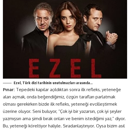
Ezel, Türk dizi tarihinin unutulmazları arasında…
Pınar:
Tepedeki kapılar açıldıktan sonra ilk refleks, yeteneğe
alan açmak, onda beğendiğimiz, özgün tarafları parlatmak
olması gerekirken bizde ilk refleks, yeteneği evcilleştirmek
üzerine oluyor. Seni buluyor, “Çok iyi bir yazarsın, çok iyi şeyler
yazmışsın ama şimdi bırak onları ve benim istediğimi yaz,” diyor.
Bu, yeteneği köreltiyor haliyle. Sıradanlaştırıyor. Oysa bizim asıl