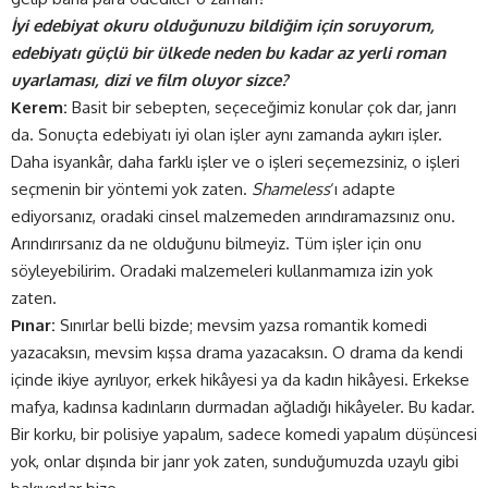
İyi edebiyat okuru olduğunuzu bildiğim için soruyorum,
edebiyatı güçlü bir ülkede neden bu kadar az yerli roman
uyarlaması, dizi ve film oluyor sizce?
Kerem:
Basit bir sebepten, seçeceğimiz konular çok dar, janrı
da. Sonuçta edebiyatı iyi olan işler aynı zamanda aykırı işler.
Daha isyankâr, daha farklı işler ve o işleri seçemezsiniz, o işleri
seçmenin bir yöntemi yok zaten.
Shameless
‘ı adapte
ediyorsanız, oradaki cinsel malzemeden arındıramazsınız onu.
Arındırırsanız da ne olduğunu bilmeyiz. Tüm işler için onu
söyleyebilirim. Oradaki malzemeleri kullanmamıza izin yok
zaten.
Pınar:
Sınırlar belli bizde; mevsim yazsa romantik komedi
yazacaksın, mevsim kışsa drama yazacaksın. O drama da kendi
içinde ikiye ayrılıyor, erkek hikâyesi ya da kadın hikâyesi. Erkekse
mafya, kadınsa kadınların durmadan ağladığı hikâyeler. Bu kadar.
Bir korku, bir polisiye yapalım, sadece komedi yapalım düşüncesi
yok, onlar dışında bir janr yok zaten, sunduğumuzda uzaylı gibi