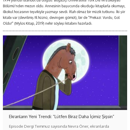
1994 yılında İstanbul'da doğdu. Boğaziçi Üniversitesi Türk Dili ve Edebiyatı
Bölümü'nden mezun oldu. Annesinin başucunda okuduğu kitaplarla okumayı,
ilkokul hocasının teşvikiyle yazmayı sevdi. İflah olmaz bir müzik tutkunu. İki şiir
kitabı var (devrilmiş fil hüznü, devingen gömüt), bir de "Prekazi: Vurdu, Gol
Oldu!" (Mylos Kitap, 2019) nehir söyleşi kitabını hazırladı.
Ekranların Yeni Trendi: “Lütfen Biraz Daha İçimiz Şişsin”
Episode Dergi Temmuz sayısında Nevra Öner, ekranlarda