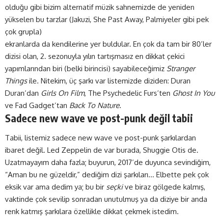
olduğu gibi bizim alternatif müzik sahnemizde de yeniden
yükselen bu tarzlar (Jakuzi, She Past Away, Palmiyeler gibi pek
çok grupla)
ekranlarda da kendilerine yer buldular. En çok da tam bir 80’ler
dizisi olan, 2. sezonuyla yılın tartışmasız en dikkat çekici
yapımlarından biri (belki birincisi) sayabileceğimiz
Stranger
Things
ile. Nitekim, üç şarkı var listemizde diziden: Duran
Duran’dan
Girls On Film
, The Psychedelic Furs’ten
Ghost In You
ve Fad Gadget’tan
Back To Nature
.
Sadece new wave ve post-punk değil tabii
Tabii, listemiz sadece new wave ve post-punk şarkılardan
ibaret değil. Led Zeppelin de var burada, Shuggie Otis de.
Uzatmayayım daha fazla; buyurun, 2017’de duyunca sevindiğim,
“Aman bu ne güzeldir,” dediğim dizi şarkıları… Elbette pek çok
eksik var ama dedim ya; bu bir
seçki
ve biraz gölgede kalmış,
vaktinde çok sevilip sonradan unutulmuş ya da diziye bir anda
renk katmış şarkılara özellikle dikkat çekmek istedim.