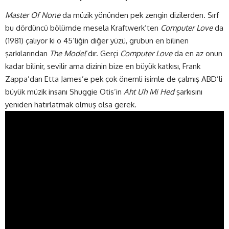
Master Of None
da müzik yönünden pek zengin dizilerden. Sırf
bu dördüncü bölümde mesela Kraftwerk’ten
Computer Love
da
(1981) çalıyor ki o 45’liğin diğer yüzü, grubun en bilinen
şarkılarından
The Model
‘dır. Gerçi
Computer Love
da en az onun
kadar bilinir, sevilir ama dizinin bize en büyük katkısı, Frank
Zappa’dan Etta James’e pek çok önemli isimle de çalmış ABD’li
büyük müzik insanı Shuggie Otis’in
Aht Uh Mi Hed
şarkısını
yeniden hatırlatmak olmuş olsa gerek.