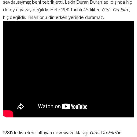
sevdalısıymış; beni tebrik etti. Lakin Duran Duran adı dışında hiç
de öyle yavaş değildir. Hele 1981 tarihli 45’likleri
Girls On Film
,
hiç değildir. İnsan onu dinlerken yerinde duramaz.
1981’de listeleri sallayan new wave klasiği
Girls On Film
‘in