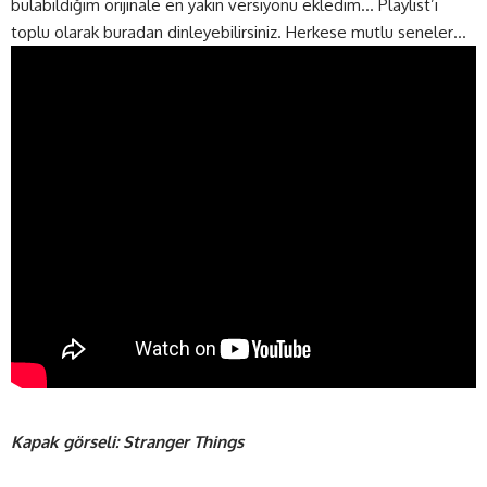
bulabildiğim orijinale en yakın versiyonu ekledim… Playlist’i
toplu olarak buradan dinleyebilirsiniz. Herkese mutlu seneler…
Kapak görseli: Stranger Things