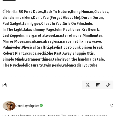
Etiketler:
50 First Dates
Back To Nature
Being Human
Clueless
dizi
dizi müzikleri
Don't You (Forget About Me)
Duran Duran
Fad Gadget
family guy
Ghost In You
Girls On Film
hulu
In The Light
Jakuzi
Jimmy Page
John Paul Jones
Kraftwerk
Led Zeppelin
margaret atwood
master of none
Mindhunter
Mirror Moves
müzik
müzik seçkisi
narcos
netflix
new wave
Palmiyeler
Physical Graffiti
playlist
post-punk
prison break
Robert Plant
scrubs
seçki
She Past Away
Shuggie Otis
Simple Minds
stranger things
televizyon
the handmaids tale
The Psychedelic Furs
tv
twin peaks
yabancı dizi
youtube
Onur Bayrakçeken