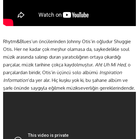
Rhytm&Blues’un öncülerinden Johnny Otis’in oğludur Shuggie
Otis. Her ne kadar çok meşhur olamasa da, saykedelikle soul
müzik arasında salınıp duran yaratıcılığının ortaya çıkardığı
parçalar, müzik tarihine çokça kaydolmuştur.
Aht Uh Mi Hed
, o
parçalardan biridir, Otis’in üçüncü solo albümü
Inspiration
Information
‘da yer alır. Hiç kuşku yok ki, bu şahane albüm ve
şarkı önünde saygıyla eğilmek müzikseverliğin gereklerindendir.