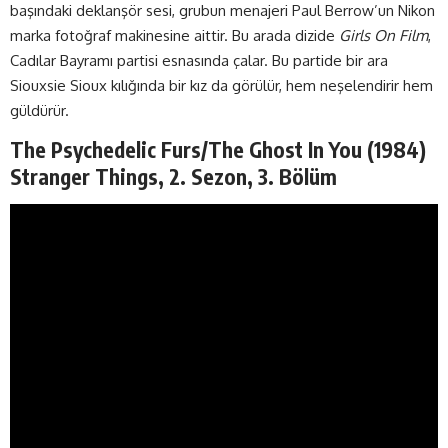
başındaki deklanşör sesi, grubun menajeri Paul Berrow’un Nikon
marka fotoğraf makinesine aittir. Bu arada dizide
Girls On Film
,
Cadılar Bayramı partisi esnasında çalar. Bu partide bir ara
Siouxsie Sioux kılığında bir kız da görülür, hem neşelendirir hem
güldürür.
The Psychedelic Furs/The Ghost In You (1984)
Stranger Things, 2. Sezon, 3. Bölüm