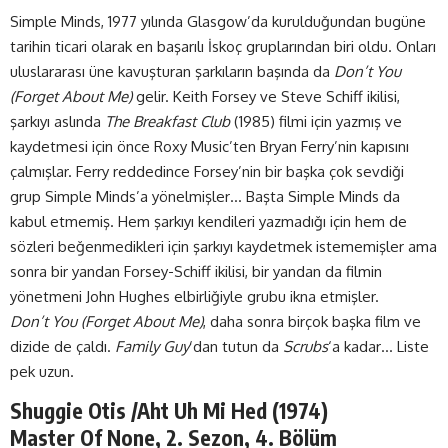
Simple Minds, 1977 yılında Glasgow’da kurulduğundan bugüne
tarihin ticari olarak en başarılı İskoç gruplarından biri oldu. Onları
uluslararası üne kavuşturan şarkıların başında da
Don’t You
(Forget About Me)
gelir. Keith Forsey ve Steve Schiff ikilisi,
şarkıyı aslında
The Breakfast Club
(1985) filmi için yazmış ve
kaydetmesi için önce Roxy Music’ten Bryan Ferry’nin kapısını
çalmışlar. Ferry reddedince Forsey’nin bir başka çok sevdiği
grup Simple Minds’a yönelmişler… Başta Simple Minds da
kabul etmemiş. Hem şarkıyı kendileri yazmadığı için hem de
sözleri beğenmedikleri için şarkıyı kaydetmek istememişler ama
sonra bir yandan Forsey-Schiff ikilisi, bir yandan da filmin
yönetmeni John Hughes elbirliğiyle grubu ikna etmişler.
Don’t You (Forget About Me)
, daha sonra birçok başka film ve
dizide de çaldı.
Family Guy
‘dan tutun da
Scrubs
‘a kadar… Liste
pek uzun.
Shuggie Otis /Aht Uh Mi Hed (1974)
Master Of None, 2. Sezon, 4. Bölüm