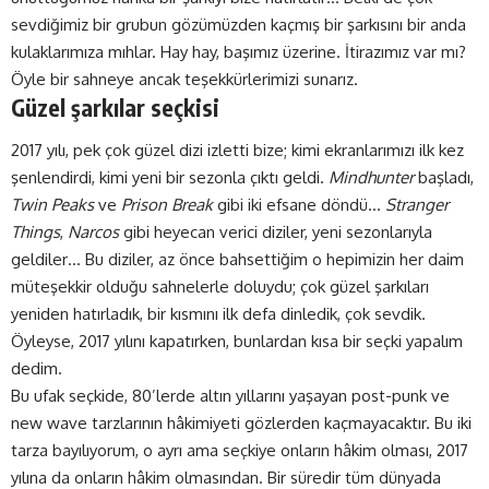
sevdiğimiz bir grubun gözümüzden kaçmış bir şarkısını bir anda
kulaklarımıza mıhlar. Hay hay, başımız üzerine. İtirazımız var mı?
Öyle bir sahneye ancak teşekkürlerimizi sunarız.
Güzel şarkılar seçkisi
2017 yılı, pek çok güzel dizi izletti bize; kimi ekranlarımızı ilk kez
şenlendirdi, kimi yeni bir sezonla çıktı geldi.
Mindhunter
başladı,
Twin Peaks
ve
Prison Break
gibi iki efsane döndü…
Stranger
Things
,
Narcos
gibi heyecan verici diziler, yeni sezonlarıyla
geldiler… Bu diziler, az önce bahsettiğim o hepimizin her daim
müteşekkir olduğu sahnelerle doluydu; çok güzel şarkıları
yeniden hatırladık, bir kısmını ilk defa dinledik, çok sevdik.
Öyleyse, 2017 yılını kapatırken, bunlardan kısa bir seçki yapalım
dedim.
Bu ufak seçkide, 80’lerde altın yıllarını yaşayan post-punk ve
new wave tarzlarının hâkimiyeti gözlerden kaçmayacaktır. Bu iki
tarza bayılıyorum, o ayrı ama seçkiye onların hâkim olması, 2017
yılına da onların hâkim olmasından. Bir süredir tüm dünyada