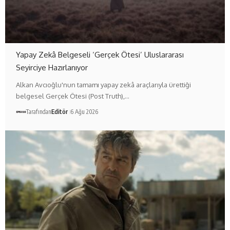
Yapay Zekâ Belgeseli ‘Gerçek Ötesi’ Uluslararası
Seyirciye Hazırlanıyor
Alkan Avcıoğlu'nun tamamı yapay zekâ araçlarıyla ürettiği
belgesel Gerçek Ötesi (Post Truth),…
Tarafından
Editör
6 Ağu 2026