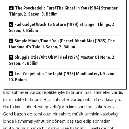
The Psychedelic Furs/The Ghost In You (1984) Stranger
Things, 2. Sezon, 3. Bölüm
Fad Gadget/Back To Nature (1979) Stranger Things, 2.
Sezon, 7. Bölüm
Simple Minds/Don’t You (Forget About Me) (1985) The
Handmaid’s Tale, 1. Sezon, 2. Bölüm
Shuggie Otis /Aht Uh Mi Hed (1974) Master Of None, 2.
Sezon, 4. Bölüm
Led Zeppelin/In The Light (1975) Mindhunter, I. Sezon
10. Bölüm
Bazı sahneler vardır, replikleriyle hatırlanır. Bazı sahneler vardır,
bir mimikle hatırlanır. Bazı sahneler vardır, onlar da şarkılarıyla…
Hatta kimi sahnelerin güzelliği için kimi şarkılara şükrederiz.
Gerçi bazen de tersi olur; bir sahne, müzik tarihinin kalabalığı
içinde kaynamış yahut bir dönem baş tacı edip sonradan
unuttuğumuz harika bir şarkıyı bize hatırlatır… Belki de çok