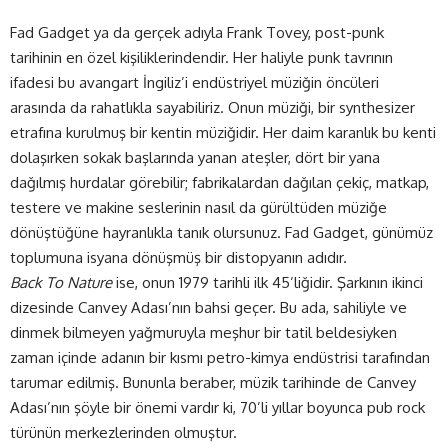
Fad Gadget ya da gerçek adıyla Frank Tovey, post-punk
tarihinin en özel kişiliklerindendir. Her haliyle punk tavrının
ifadesi bu avangart İngiliz’i endüstriyel müziğin öncüleri
arasında da rahatlıkla sayabiliriz. Onun müziği, bir synthesizer
etrafına kurulmuş bir kentin müziğidir. Her daim karanlık bu kenti
dolaşırken sokak başlarında yanan ateşler, dört bir yana
dağılmış hurdalar görebilir; fabrikalardan dağılan çekiç, matkap,
testere ve makine seslerinin nasıl da gürültüden müziğe
dönüştüğüne hayranlıkla tanık olursunuz. Fad Gadget, günümüz
toplumuna isyana dönüşmüş bir distopyanın adıdır.
Back To Nature
ise, onun 1979 tarihli ilk 45’liğidir. Şarkının ikinci
dizesinde Canvey Adası’nın bahsi geçer. Bu ada, sahiliyle ve
dinmek bilmeyen yağmuruyla meşhur bir tatil beldesiyken
zaman içinde adanın bir kısmı petro-kimya endüstrisi tarafından
tarumar edilmiş. Bununla beraber, müzik tarihinde de Canvey
Adası’nın şöyle bir önemi vardır ki, 70’li yıllar boyunca pub rock
türünün merkezlerinden olmuştur.