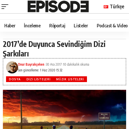
Türkçe
Haber
İnceleme
Röportaj
Listeler
Podcast & Video
2017’de Duyunca Sevindiğim Dizi
Şarkıları
Onur Bayrakçeken
30 Ara 2017
10 dakikalık okuma
Son güncelleme: 1 Haz 2020 15:32
DOSYA
DIZI LISTELERI
MÜZIK LISTELERI