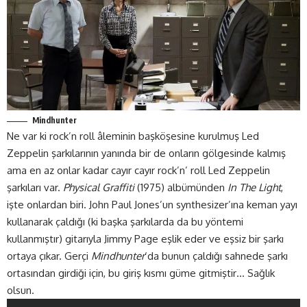
Mindhunter
Ne var ki rock’n roll âleminin başköşesine kurulmuş Led
Zeppelin şarkılarının yanında bir de onların gölgesinde kalmış
ama en az onlar kadar cayır cayır rock’n’ roll Led Zeppelin
şarkıları var.
Physical Graffiti
(1975) albümünden
In The Light
,
işte onlardan biri. John Paul Jones’un synthesizer’ına keman yayı
kullanarak çaldığı (ki başka şarkılarda da bu yöntemi
kullanmıştır) gitarıyla Jimmy Page eşlik eder ve eşsiz bir şarkı
ortaya çıkar. Gerçi
Mindhunter
‘da bunun çaldığı sahnede şarkı
ortasından girdiği için, bu giriş kısmı güme gitmiştir… Sağlık
olsun.