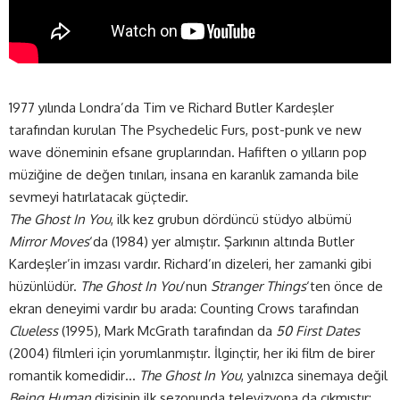
1977 yılında Londra’da Tim ve Richard Butler Kardeşler
tarafından kurulan The Psychedelic Furs, post-punk ve new
wave döneminin efsane gruplarından. Hafiften o yılların pop
müziğine de değen tınıları, insana en karanlık zamanda bile
sevmeyi hatırlatacak güçtedir.
The Ghost In You
, ilk kez grubun dördüncü stüdyo albümü
Mirror Moves
‘da (1984) yer almıştır. Şarkının altında Butler
Kardeşler’in imzası vardır. Richard’ın dizeleri, her zamanki gibi
hüzünlüdür.
The Ghost In You
‘nun
Stranger Things
‘ten önce de
ekran deneyimi vardır bu arada: Counting Crows tarafından
Clueless
(1995), Mark McGrath tarafından da
50 First Dates
(2004) filmleri için yorumlanmıştır. İlginçtir, her iki film de birer
romantik komedidir…
The Ghost In You
, yalnızca sinemaya değil
Being Human
dizisinin ilk sezonunda televizyona da çıkmıştır;