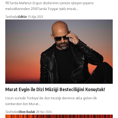
90’larda Mahinur Ergun dizilerinin içimize işleyen piyano
melodilerinden 2010’larda Toygar Işıklı imzalı…
Tarafından
Editör
15 Ağu 2025
Murat Evgin ile Dizi Müziği Besteciliğini Konuştuk!
Uzun süredir Türkiye’de dizi müziği denince akla gelen ilk
isimlerden biri Murat…
Tarafından
Oben Budak
28 Haz 2024