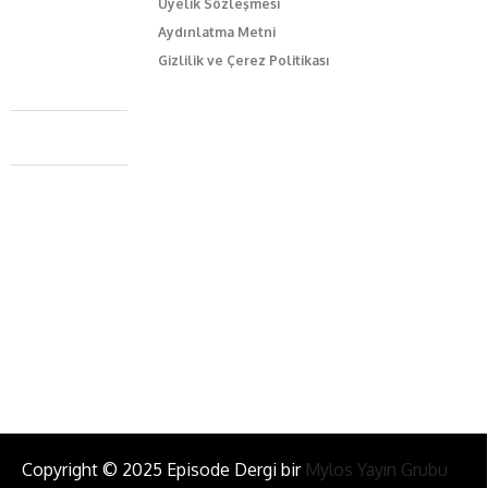
Üyelik Sözleşmesi
Aydınlatma Metni
Gizlilik ve Çerez Politikası
Caferağa Mah. Dr. Şakir Paşa Sok. No3/A Kadıköy İstanbul
+90 543 345 46 00
info@episodemag.com
Bizi Takip Et!
Copyright © 2025 Episode Dergi bir
Mylos Yayın Grubu