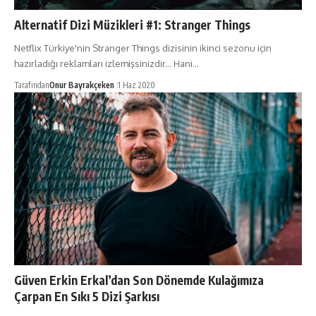
Alternatif Dizi Müzikleri #1: Stranger Things
Netflix Türkiye'nin Stranger Things dizisinin ikinci sezonu için
hazırladığı reklamları izlemişsinizdir... Hani…
Tarafından
Onur Bayrakçeken
1 Haz 2020
Güven Erkin Erkal’dan Son Dönemde Kulağımıza
Çarpan En Sıkı 5 Dizi Şarkısı