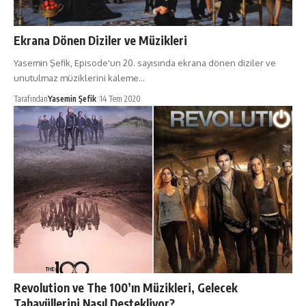
Ekrana Dönen Diziler ve Müzikleri
Yasemin Şefik, Episode'un 20. sayısında ekrana dönen diziler ve
unutulmaz müziklerini kaleme…
Tarafından
Yasemin Şefik
14 Tem 2020
Revolution ve The 100’ın Müzikleri, Gelecek
Tahayüllerini Nasıl Destekliyor?