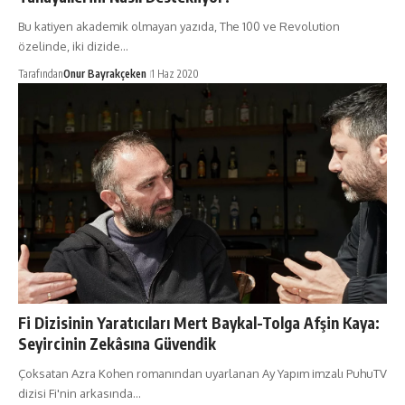
Bu katiyen akademik olmayan yazıda, The 100 ve Revolution
özelinde, iki dizide…
Tarafından
Onur Bayrakçeken
1 Haz 2020
Fi Dizisinin Yaratıcıları Mert Baykal-Tolga Afşin Kaya:
Seyircinin Zekâsına Güvendik
Çoksatan Azra Kohen romanından uyarlanan Ay Yapım imzalı PuhuTV
dizisi Fi'nin arkasında…