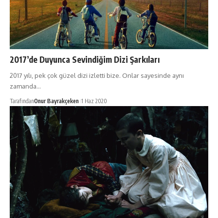
2017’de Duyunca Sevindiğim Dizi Şarkıları
2017 yılı, pek çok güzel dizi izletti bize. Onlar sayesinde aynı
zamanda…
Tarafından
Onur Bayrakçeken
1 Haz 2020