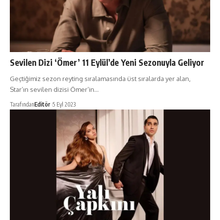
Sevilen Dizi ‘Ömer’ 11 Eylül’de Yeni Sezonuyla Geliyor
Geçtiğimiz sezon reyting sıralamasında üst sıralarda yer alan,
Star’ın sevilen dizisi Ömer’in…
Tarafından
Editör
5 Eyl 2023