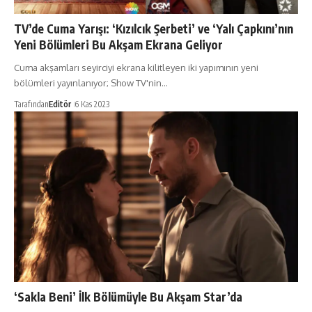
TV’de Cuma Yarışı: ‘Kızılcık Şerbeti’ ve ‘Yalı Çapkını’nın
Yeni Bölümleri Bu Akşam Ekrana Geliyor
Cuma akşamları seyirciyi ekrana kilitleyen iki yapımının yeni
bölümleri yayınlanıyor; Show TV'nin…
Tarafından
Editör
6 Kas 2023
‘Sakla Beni’ İlk Bölümüyle Bu Akşam Star’da