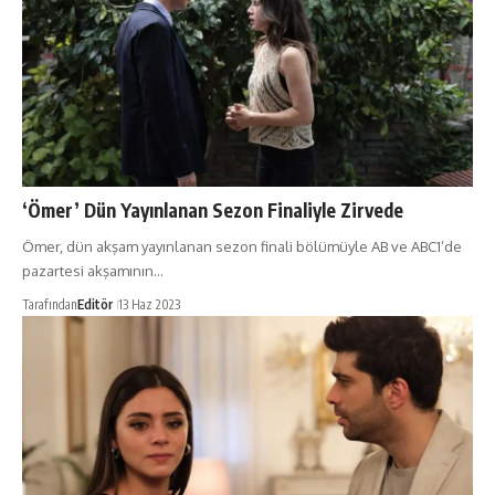
‘Ömer’ Dün Yayınlanan Sezon Finaliyle Zirvede
Ömer, dün akşam yayınlanan sezon finali bölümüyle AB ve ABC1’de
pazartesi akşamının…
Tarafından
Editör
13 Haz 2023