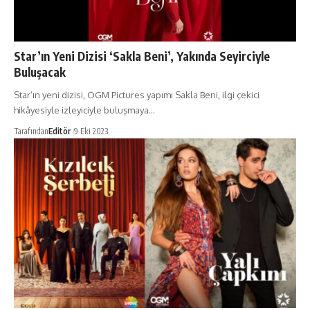
Star’ın Yeni Dizisi ‘Sakla Beni’, Yakında Seyirciyle
Buluşacak
Star’ın yeni dizisi, OGM Pictures yapımı Sakla Beni, ilgi çekici
hikâyesiyle izleyiciyle buluşmaya…
Tarafından
Editör
9 Eki 2023