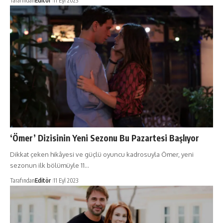
Tarafından
Editör
11 Eyl 2023
‘Ömer’ Dizisinin Yeni Sezonu Bu Pazartesi Başlıyor
Dikkat çeken hikâyesi ve güçlü oyuncu kadrosuyla Ömer, yeni
sezonun ilk bölümüyle 11…
Tarafından
Editör
11 Eyl 2023