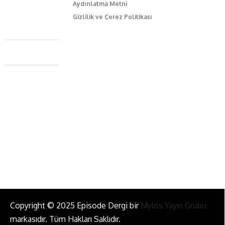
Aydınlatma Metni
Gizlilik ve Çerez Politikası
Caferağa Mah. Dr. Şakir Paşa Sok. No3/A Kadıköy İstanbul
+90 543 345 46 00
info@episodemag.com
Bizi Takip Et!
Copyright © 2025 Episode Dergi bir
Mylos Yayın Grubu
markasıdır. Tüm Hakları Saklıdır.