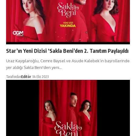
Star’ın Yeni Dizisi ‘Sakla Beni’den 2. Tanıtım Paylaşıldı
Uraz Kaygılaroğlu, Cemre Baysel ve Asude Kalebek’in başrollerinde
yer aldığı Sakla Beni'den yeni…
Tarafından
Editör
14 Eki 2023