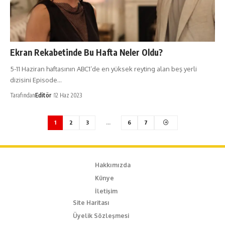
Ekran Rekabetinde Bu Hafta Neler Oldu?
5-11 Haziran haftasının ABC1’de en yüksek reyting alan beş yerli
dizisini Episode…
Tarafından
Editör
12 Haz 2023
1
2
3
…
6
7
Hakkımızda
Künye
İletişim
Site Haritası
Üyelik Sözleşmesi