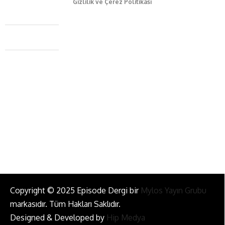
Gizlilik ve Çerez Politikası
Caferağa Mah. Dr. Şakir Paşa Sok. No3/A Kadıköy İstanbul
+90 543 345 46 00
info@episodemag.com
Bizi Takip Et!
Copyright © 2025 Episode Dergi bir
Mylos Yayın Grubu
markasıdır. Tüm Hakları Saklıdır.
Designed & Developed by
Hip Medya