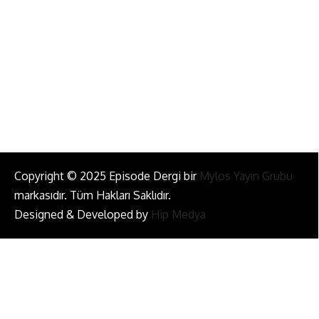
info@episodemag.com
Bizi Takip Et!
Copyright © 2025 Episode Dergi bir
Mylos Yayın Grubu
markasıdır. Tüm Hakları Saklıdır.
Designed & Developed by
Hip Medya