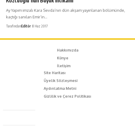
Kozcuoğlu’nun Büyük İntikamı
Ay Yapım imzalı Kara Sevda’nın dün akşam yayınlanan bölümünde,
kaçtığı sanılan Emir’in…
Tarafından
Editör
8 Haz 2017
Hakkımızda
Künye
İletişim
Site Haritası
Üyelik Sözleşmesi
Aydınlatma Metni
Gizlilik ve Çerez Politikası
Caferağa Mah. Dr. Şakir Paşa Sok. No3/A Kadıköy İstanbul
+90 543 345 46 00