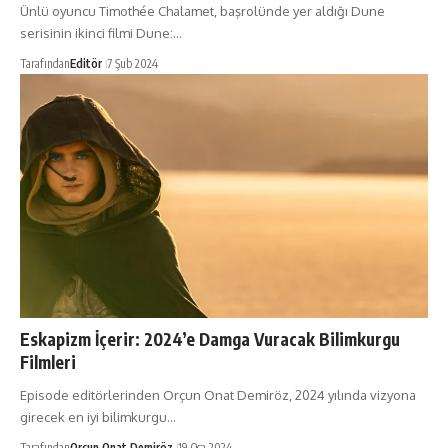
Ünlü oyuncu Timothée Chalamet, başrolünde yer aldığı Dune
serisinin ikinci filmi Dune:…
Tarafından
Editör
7 Şub 2024
Eskapizm İçerir: 2024’e Damga Vuracak Bilimkurgu
Filmleri
Episode editörlerinden Orçun Onat Demiröz, 2024 yılında vizyona
girecek en iyi bilimkurgu…
Tarafından
Orçun Onat Demiröz
19 Oca 2024