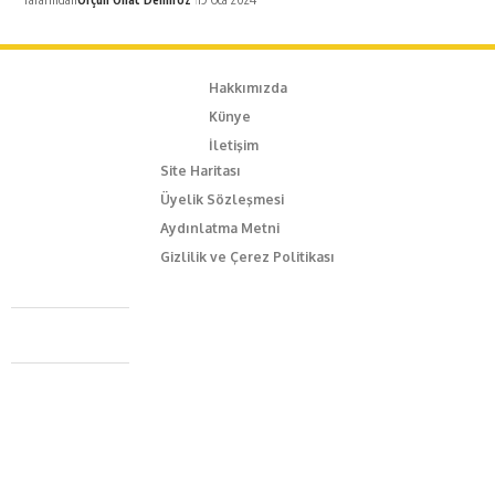
Hakkımızda
Künye
İletişim
Site Haritası
Üyelik Sözleşmesi
Aydınlatma Metni
Gizlilik ve Çerez Politikası
Caferağa Mah. Dr. Şakir Paşa Sok. No3/A Kadıköy İstanbul
+90 543 345 46 00
info@episodemag.com