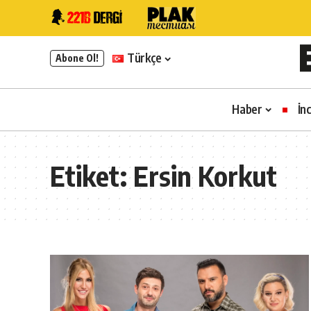
Türkçe
Abone Ol!
Haber
İn
Etiket:
Ersin Korkut