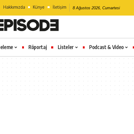
Hakkımızda
Künye
İletişim
8 Ağustos 2026, Cumartesi
celeme
Röportaj
Listeler
Podcast & Video