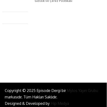
Gizlilik ve Çerez Politikası
Caferağa Mah. Dr. Şakir Paşa Sok. No3/A Kadıköy İstanbul
+90 543 345 46 00
info@episodemag.com
Bizi Takip Et!
Copyright © 2025 Episode Dergi bir
Mylos Yayın Grubu
markasıdır. Tüm Hakları Saklıdır.
Designed & Developed by
Hip Medya