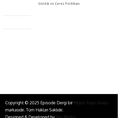
Gizlilik ve Çerez Politikası
Caferağa Mah. Dr. Şakir Paşa Sok. No3/A Kadıköy İstanbul
+90 543 345 46 00
info@episodemag.com
Bizi Takip Et!
Copyright © 2025 Episode Dergi bir
Mylos Yayın Grubu
markasıdır. Tüm Hakları Saklıdır.
Designed & Developed by
Hip Medya