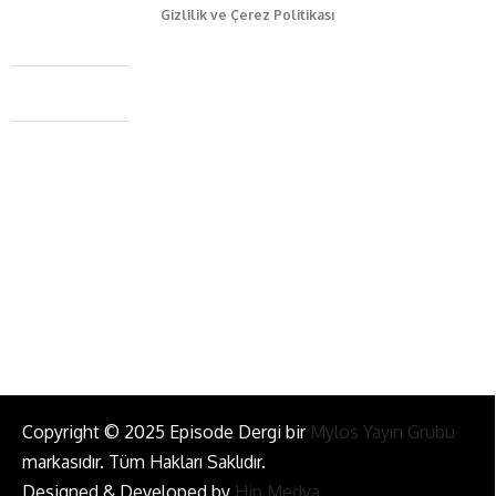
Gizlilik ve Çerez Politikası
Caferağa Mah. Dr. Şakir Paşa Sok. No3/A Kadıköy İstanbul
+90 543 345 46 00
info@episodemag.com
Bizi Takip Et!
Copyright © 2025 Episode Dergi bir
Mylos Yayın Grubu
markasıdır. Tüm Hakları Saklıdır.
Designed & Developed by
Hip Medya