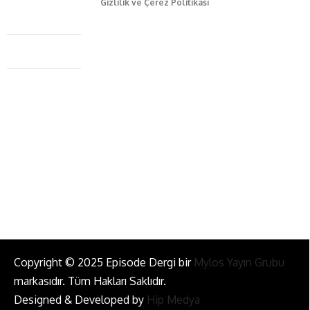
Gizlilik ve Çerez Politikası
Caferağa Mah. Dr. Şakir Paşa Sok. No3/A Kadıköy İstanbul
+90 543 345 46 00
info@episodemag.com
Bizi Takip Et!
Copyright © 2025 Episode Dergi bir
Mylos Yayın Grubu
markasıdır. Tüm Hakları Saklıdır.
Designed & Developed by
Hip Medya