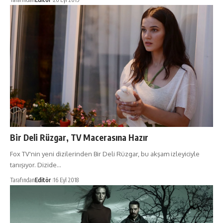
Bir Deli Rüzgar, TV Macerasına Hazır
Fox TV'nin yeni dizilerinden Bir Deli Rüzgar, bu akşam izleyiciyle
tanışıyor. Dizide…
Tarafından
Editör
16 Eyl 2018