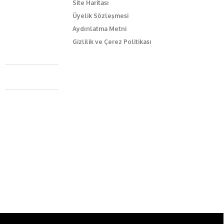
Site Haritası
Üyelik Sözleşmesi
Aydınlatma Metni
Gizlilik ve Çerez Politikası
Caferağa Mah. Dr. Şakir Paşa Sok. No3/A Kadıköy İstanbul
+90 543 345 46 00
info@episodemag.com
Bizi Takip Et!