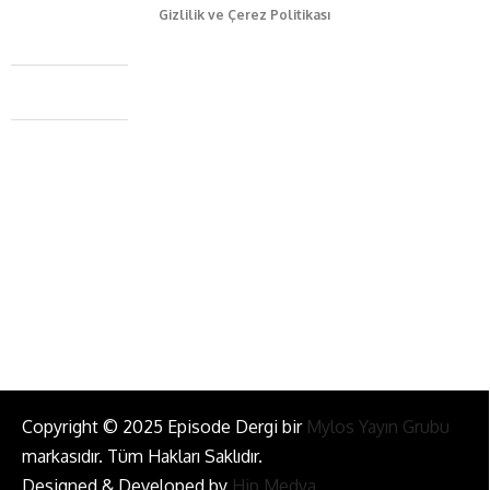
Gizlilik ve Çerez Politikası
Caferağa Mah. Dr. Şakir Paşa Sok. No3/A Kadıköy İstanbul
+90 543 345 46 00
info@episodemag.com
Bizi Takip Et!
Copyright © 2025 Episode Dergi bir
Mylos Yayın Grubu
markasıdır. Tüm Hakları Saklıdır.
Designed & Developed by
Hip Medya