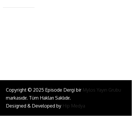
+90 543 345 46 00
info@episodemag.com
Bizi Takip Et!
Copyright © 2025 Episode Dergi bir
Mylos Yayın Grubu
markasıdır. Tüm Hakları Saklıdır.
Designed & Developed by
Hip Medya