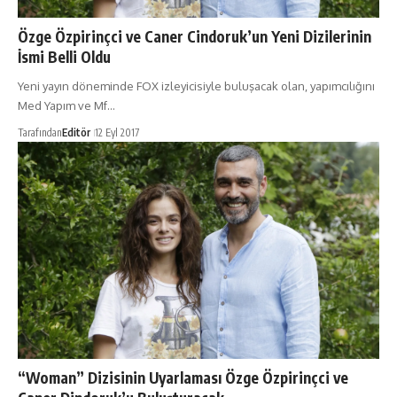
Özge Özpirinçci ve Caner Cindoruk’un Yeni Dizilerinin
İsmi Belli Oldu
Yeni yayın döneminde FOX izleyicisiyle buluşacak olan, yapımcılığını
Med Yapım ve Mf…
Tarafından
Editör
12 Eyl 2017
“Woman” Dizisinin Uyarlaması Özge Özpirinçci ve