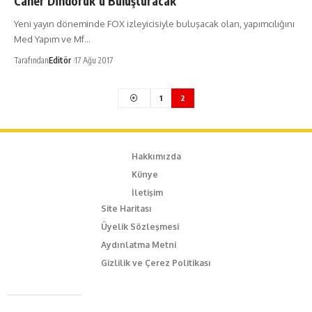
Caner Dindoruk’u Buluşturacak
Yeni yayın döneminde FOX izleyicisiyle buluşacak olan, yapımcılığını
Med Yapım ve Mf…
Tarafından
Editör
17 Ağu 2017
1
2
Hakkımızda
Künye
İletişim
Site Haritası
Üyelik Sözleşmesi
Aydınlatma Metni
Gizlilik ve Çerez Politikası
Caferağa Mah. Dr. Şakir Paşa Sok. No3/A Kadıköy İstanbul