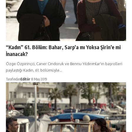
“Kadın” 61. Bölüm: Bahar, Sarp’a mı Yoksa Şirin’e mi
İnanacak?
Özge Özpirinçci, Caner Cindoruk ve Bennu Yıldırımlar'ın başrolleri
paylaştığı Kadın, 61. bölümüyle…
Tarafından
Editör
8 May 2019