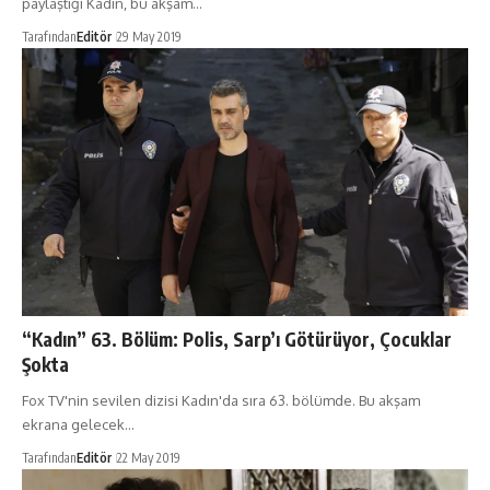
paylaştığı Kadın, bu akşam…
Tarafından
Editör
29 May 2019
“Kadın” 63. Bölüm: Polis, Sarp’ı Götürüyor, Çocuklar
Şokta
Fox TV'nin sevilen dizisi Kadın'da sıra 63. bölümde. Bu akşam
ekrana gelecek…
Tarafından
Editör
22 May 2019