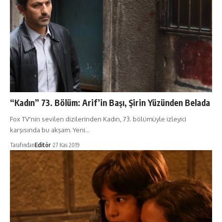
“Kadın” 73. Bölüm: Arif’in Başı, Şirin Yüzünden Belada
Fox TV'nin sevilen dizilerinden Kadın, 73. bölümüyle izleyici
karşısında bu akşam. Yeni…
Tarafından
Editör
27 Kas 2019