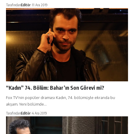
Tarafından
Editör
11 Ara 2019
“Kadın” 74. Bölüm: Bahar’ın Son Görevi mi?
Fox TV'nin popüler draması Kadın, 74. bölümüyle ekranda bu
akşam. Yeni bölümde…
Tarafından
Editör
4 Ara 2019