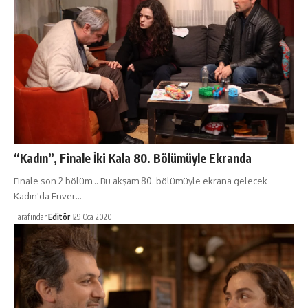
“Kadın”, Finale İki Kala 80. Bölümüyle Ekranda
Finale son 2 bölüm… Bu akşam 80. bölümüyle ekrana gelecek
Kadın'da Enver…
Tarafından
Editör
29 Oca 2020