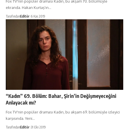
Fox TV'nin popüler draması Kadın, bu akşam 70. bölümüyle
ekranda. Hakan Kurtaş'ın…
Tarafından
Editör
6 Kas 2019
“Kadın” 69. Bölüm: Bahar, Şirin’in Değişmeyeceğini
Anlayacak mı?
Fox TV'nin popüler draması Kadın, bu akşam 69. bölümüyle izleyici
karşısında. Yeni…
Tarafından
Editör
31 Eki 2019