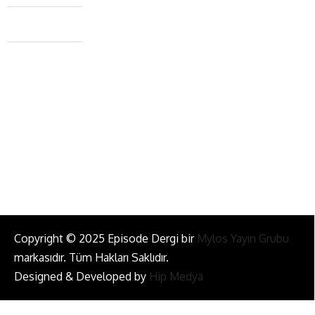
Caferağa Mah. Dr. Şakir Paşa Sok. No3/A Kadıköy İstanbul
+90 543 345 46 00
info@episodemag.com
Bizi Takip Et!
Copyright © 2025 Episode Dergi bir
Mylos Yayın Grubu
markasıdır. Tüm Hakları Saklıdır.
Designed & Developed by
Hip Medya