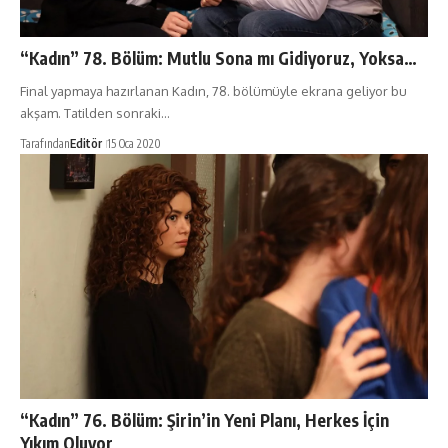
“Kadın” 78. Bölüm: Mutlu Sona mı Gidiyoruz, Yoksa…
Final yapmaya hazırlanan Kadın, 78. bölümüyle ekrana geliyor bu
akşam. Tatilden sonraki…
Tarafından
Editör
15 Oca 2020
“Kadın” 76. Bölüm: Şirin’in Yeni Planı, Herkes İçin
Yıkım Oluyor