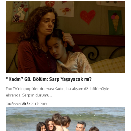
“Kadın” 68. Bölüm: Sarp Yaşayacak mı?
Fox TV'nin popüler draması Kadın, bu akşam 68. bölümüyle
ekranda. Sarp'ın durumu…
Tarafından
Editör
23 Eki 2019