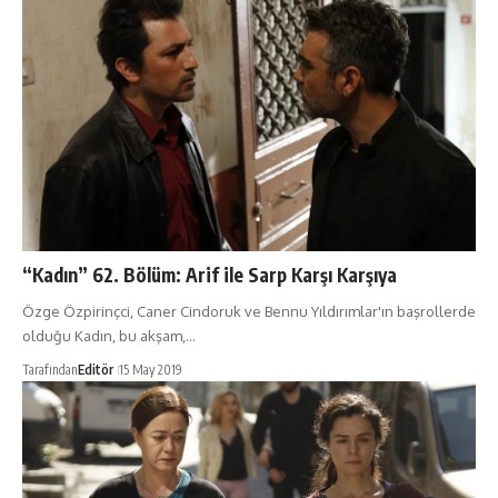
“Kadın” 62. Bölüm: Arif ile Sarp Karşı Karşıya
Özge Özpirinçci, Caner Cindoruk ve Bennu Yıldırımlar'ın başrollerde
olduğu Kadın, bu akşam,…
Tarafından
Editör
15 May 2019