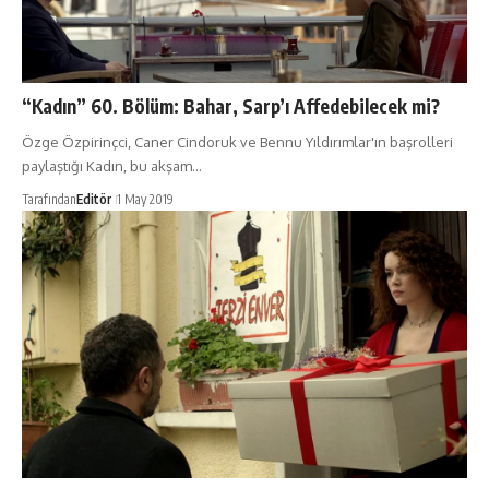
“Kadın” 60. Bölüm: Bahar, Sarp’ı Affedebilecek mi?
Özge Özpirinçci, Caner Cindoruk ve Bennu Yıldırımlar'ın başrolleri
paylaştığı Kadın, bu akşam…
Tarafından
Editör
1 May 2019