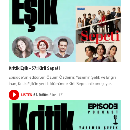
Kritik Eşik – 57: Kirli Sepeti
Episode’un editörleri Özlem Özdemir, Yasemin Şefik ve Engin
İnan, Kritik Eşik'in yeni bölümünde Kirli Sepeti'ni konuşuyor.
LISTEN
57. Bölüm
Süre: 11:21