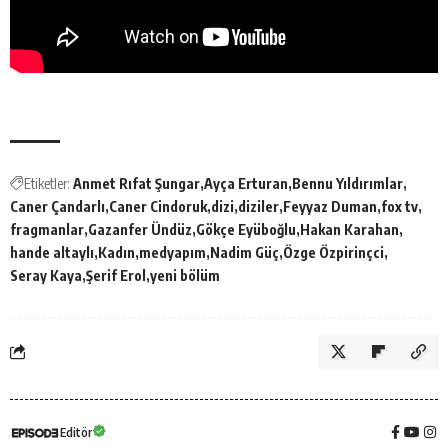
Etiketler:
Anmet Rıfat Şungar
Ayça Erturan
Bennu Yıldırımlar
Caner Çandarlı
Caner Cindoruk
dizi
diziler
Feyyaz Duman
fox tv
fragmanlar
Gazanfer Ündüz
Gökçe Eyüboğlu
Hakan Karahan
hande altaylı
Kadın
medyapım
Nadim Güç
Özge Özpirinçci
Seray Kaya
Şerif Erol
yeni bölüm
Editör