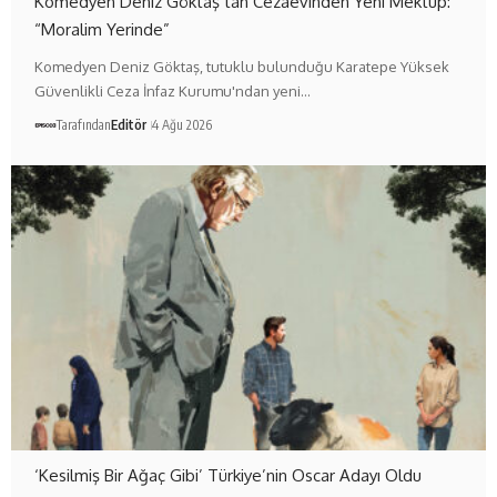
Komedyen Deniz Göktaş’tan Cezaevinden Yeni Mektup:
“Moralim Yerinde”
Komedyen Deniz Göktaş, tutuklu bulunduğu Karatepe Yüksek
Güvenlikli Ceza İnfaz Kurumu'ndan yeni…
Tarafından
Editör
4 Ağu 2026
‘Kesilmiş Bir Ağaç Gibi’ Türkiye’nin Oscar Adayı Oldu