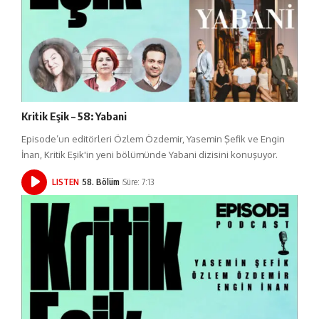
Kritik Eşik – 58: Yabani
Episode’un editörleri Özlem Özdemir, Yasemin Şefik ve Engin
İnan, Kritik Eşik'in yeni bölümünde Yabani dizisini konuşuyor.
LISTEN
58. Bölüm
Süre: 7:13