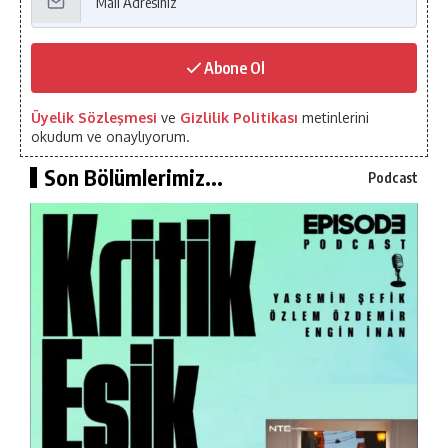
Abone Ol
Üyelik Sözleşmesi
ve
Gizlilik Politikası
metinlerini
okudum ve onaylıyorum.
Son Bölümlerimiz...
Podcast