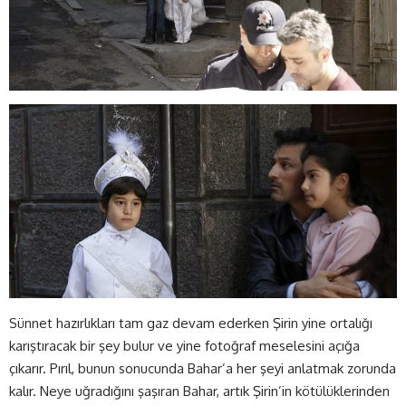
Sünnet hazırlıkları tam gaz devam ederken Şirin yine ortalığı
karıştıracak bir şey bulur ve yine fotoğraf meselesini açığa
çıkarır. Pırıl, bunun sonucunda Bahar’a her şeyi anlatmak zorunda
kalır. Neye uğradığını şaşıran Bahar, artık Şirin’in kötülüklerinden