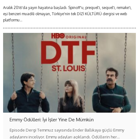
Aralık 2016'da yayın hayatına başladı. Spinoff'u, prequel'i, sequel'i, remake'i,
eşi benzeri muadili olmayan, Türkiye'nin tek DİZİ KÜLTÜRÜ dergisi ve web
platformu...
Emmy Ödülleri: İyi İşler Yine De Mümkün
Episode Dergi Temmuz sayısında Ender Ballıkaya güçlü Emmy
adaylarını inceliyor. Emmy adayları açıklandı. Ödüllerin her…