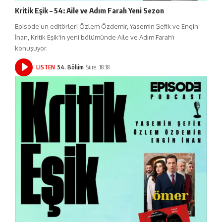
Kritik Eşik – 54: Aile ve Adım Farah Yeni Sezon
Episode’un editörleri Özlem Özdemir, Yasemin Şefik ve Engin
İnan, Kritik Eşik'in yeni bölümünde Aile ve Adım Farah'ı
konuşuyor.
LISTEN
54. Bölüm
Süre: 18:18