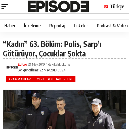
Türkçe
Haber
İnceleme
Röportaj
Listeler
Podcast & Video
“Kadın” 63. Bölüm: Polis, Sarp’ı
Götürüyor, Çocuklar Şokta
Editör
21 May 2019
1 dakikalık okuma
Son güncelleme: 22 May 2019 09:24
FRAGMANLAR
YERLI DIZI HABERLERI