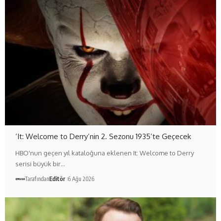
‘It: Welcome to Derry’nin 2. Sezonu 1935’te Geçecek
HBO'nun geçen yıl kataloğuna eklenen It: Welcome to Derry
serisi büyük bir…
Tarafından
Editör
6 Ağu 2026