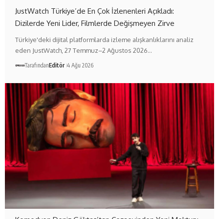
JustWatch Türkiye’de En Çok İzlenenleri Açıkladı:
Dizilerde Yeni Lider, Filmlerde Değişmeyen Zirve
Türkiye'deki dijital platformlarda izleme alışkanlıklarını analiz
eden JustWatch, 27 Temmuz–2 Ağustos 2026…
Tarafından
Editör
4 Ağu 2026