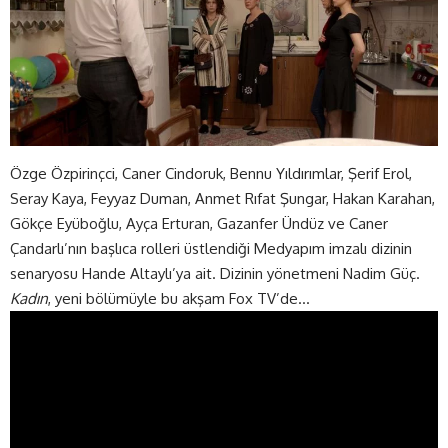
Özge Özpirinçci, Caner Cindoruk, Bennu Yıldırımlar, Şerif Erol,
Seray Kaya, Feyyaz Duman, Anmet Rıfat Şungar, Hakan Karahan,
Gökçe Eyüboğlu, Ayça Erturan, Gazanfer Ündüz ve Caner
Çandarlı’nın başlıca rolleri üstlendiği Medyapım imzalı dizinin
senaryosu Hande Altaylı’ya ait. Dizinin yönetmeni Nadim Güç.
Kadın
, yeni bölümüyle bu akşam Fox TV’de…