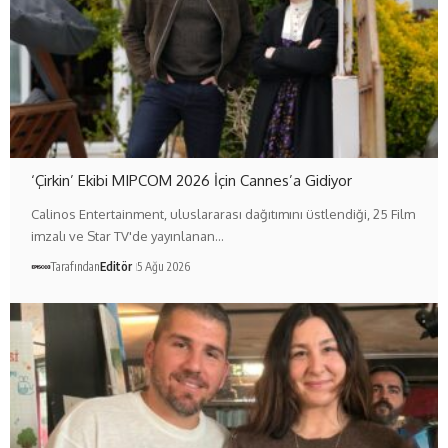
‘Çirkin’ Ekibi MIPCOM 2026 İçin Cannes’a Gidiyor
Calinos Entertainment, uluslararası dağıtımını üstlendiği, 25 Film
imzalı ve Star TV'de yayınlanan…
Tarafından
Editör
5 Ağu 2026