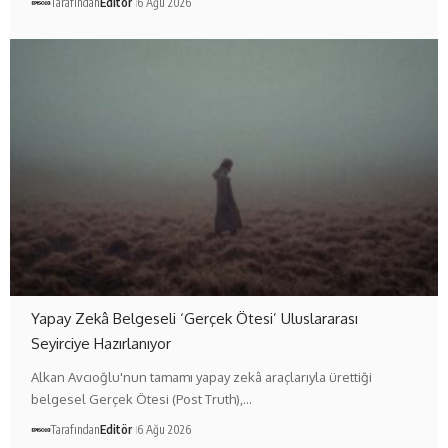
Tarafından
Editör
6 Ağu 2026
Yapay Zekâ Belgeseli ‘Gerçek Ötesi’ Uluslararası
Seyirciye Hazırlanıyor
Alkan Avcıoğlu'nun tamamı yapay zekâ araçlarıyla ürettiği
belgesel Gerçek Ötesi (Post Truth),…
Tarafından
Editör
6 Ağu 2026