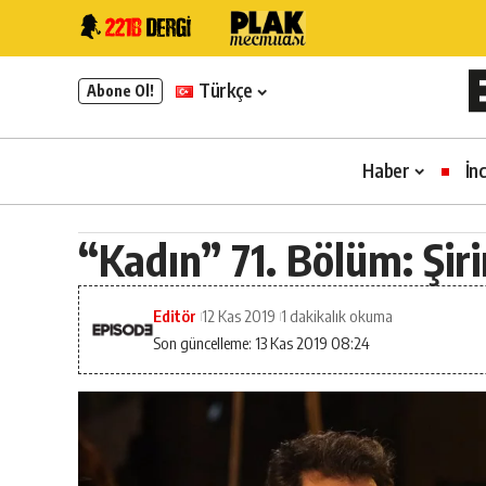
Türkçe
Abone Ol!
Haber
İn
“Kadın” 71. Bölüm: Şir
Editör
12 Kas 2019
1 dakikalık okuma
Son güncelleme: 13 Kas 2019 08:24