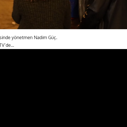
jesinde yönetmen Nadim Güç.
 TV’de…