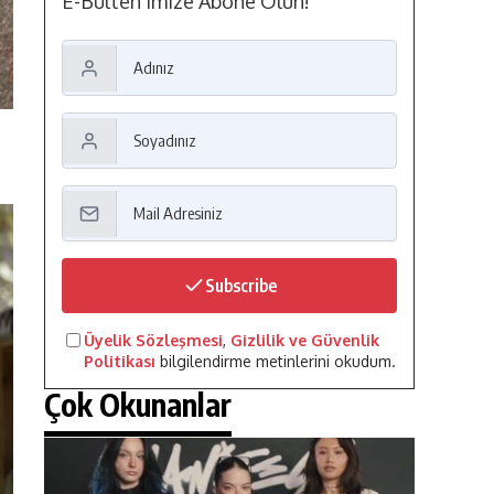
E-Bülten'imize Abone Olun!
Subscribe
Üyelik Sözleşmesi
,
Gizlilik ve Güvenlik
Politikası
bilgilendirme metinlerini okudum.
Çok Okunanlar