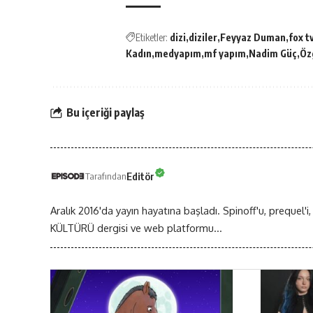
Etiketler:
dizi
diziler
Feyyaz Duman
fox t
Kadın
medyapım
mf yapım
Nadim Güç
Öz
Bu içeriği paylaş
Editör
Tarafından
Aralık 2016'da yayın hayatına başladı. Spinoff'u, prequel'i,
KÜLTÜRÜ dergisi ve web platformu...