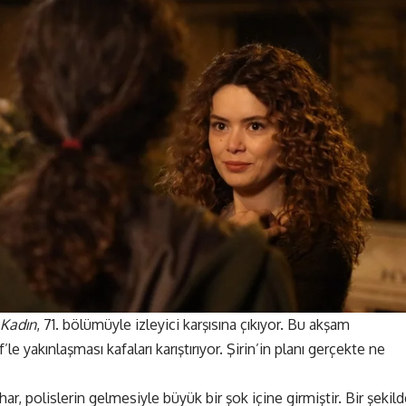
Kadın
, 71. bölümüyle izleyici karşısına çıkıyor. Bu akşam
le yakınlaşması kafaları karıştırıyor. Şirin’in planı gerçekte ne
ar, polislerin gelmesiyle büyük bir şok içine girmiştir. Bir şekil