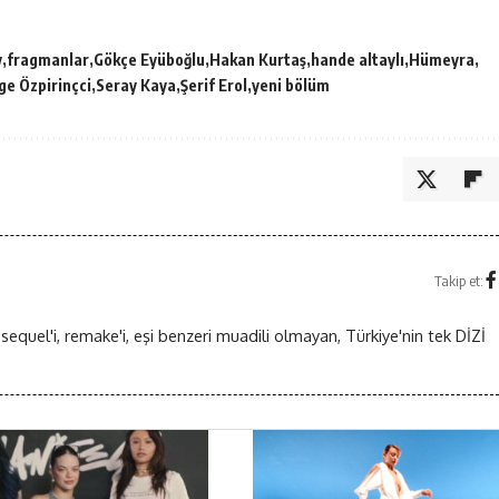
v
fragmanlar
Gökçe Eyüboğlu
Hakan Kurtaş
hande altaylı
Hümeyra
ge Özpirinçci
Seray Kaya
Şerif Erol
yeni bölüm
Takip et:
 sequel'i, remake'i, eşi benzeri muadili olmayan, Türkiye'nin tek DİZİ