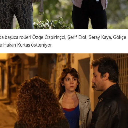
da başlıca rolleri Özge Özpirinçci, Şerif Erol, Seray Kaya, Gökçe
 Hakan Kurtaş üstleniyor.