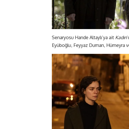
Senaryosu Hande Altaylı’ya ait
Kadın
‘
Eyüboğlu, Feyyaz Duman, Hümeyra ve