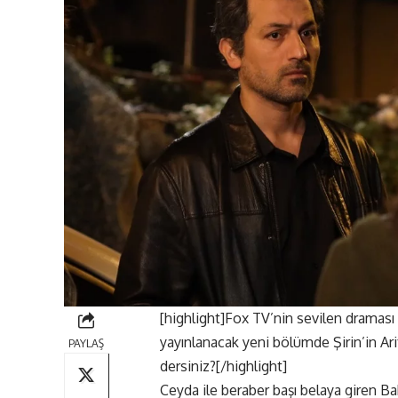
[highlight]Fox TV’nin sevilen draması
yayınlanacak yeni bölümde Şirin’in Arif’
PAYLAŞ
dersiniz?[/highlight]
Ceyda ile beraber başı belaya giren Bah