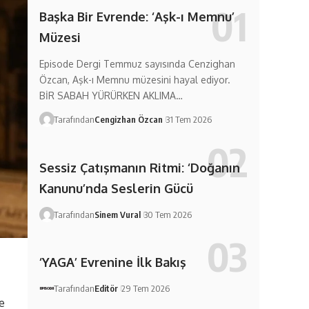
Başka Bir Evrende: ‘Aşk-ı Memnu’
Müzesi
Episode Dergi Temmuz sayısında Cenzighan
Özcan, Aşk-ı Memnu müzesini hayal ediyor.
BİR SABAH YÜRÜRKEN AKLIMA…
Tarafından
Cengizhan Özcan
31 Tem 2026
Sessiz Çatışmanın Ritmi: ‘Doğanın
Kanunu’nda Seslerin Gücü
Tarafından
Sinem Vural
30 Tem 2026
‘YAGA’ Evrenine İlk Bakış
Tarafından
Editör
29 Tem 2026
de