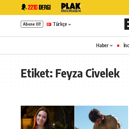
Türkçe
Abone Ol!
Haber
İn
Etiket:
Feyza Civelek