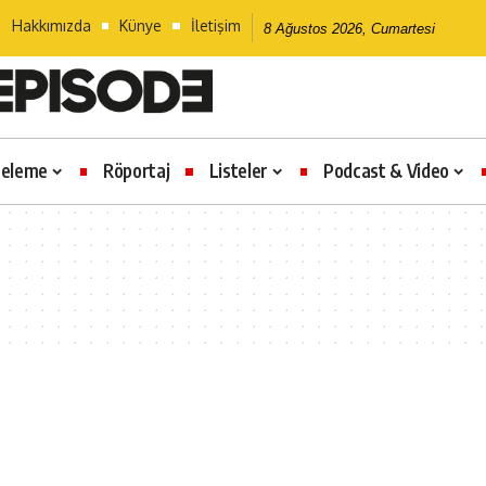
Hakkımızda
Künye
İletişim
8 Ağustos 2026, Cumartesi
celeme
Röportaj
Listeler
Podcast & Video