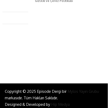
Gizlilik ve Çerez Politikası
Caferağa Mah. Dr. Şakir Paşa Sok. No3/A Kadıköy İstanbul
+90 543 345 46 00
info@episodemag.com
Bizi Takip Et!
Copyright © 2025 Episode Dergi bir
Mylos Yayın Grubu
markasıdır. Tüm Hakları Saklıdır.
Designed & Developed by
Hip Medya