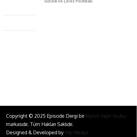
Gizlilik ve Çerez Politikası
Caferağa Mah. Dr. Şakir Paşa Sok. No3/A Kadıköy İstanbul
+90 543 345 46 00
info@episodemag.com
Bizi Takip Et!
Copyright © 2025 Episode Dergi bir
Mylos Yayın Grubu
markasıdır. Tüm Hakları Saklıdır.
Designed & Developed by
Hip Medya